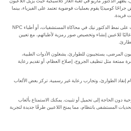
ظهر الدكتور ماريو في لعبة ألغاز كلاسيكية حيث يزيل اللاعبون
جراحًا كوميديًا يقوم بعمليات فوضوية تعتمد على الفيزياء، بينما
 فريدة.
تتضمن العديد من ألعاب طبيب أيضًا شخصيات طبية فكاهية أو غريبة مثل شخصيات على نمط الدكتور نيك في محاكاة المستشفيات، أو أطباء NPC
غالبًا للاعبين إنشاء وتخصيص صور رمزية لأطبائهم، مع تعيين
لطارئ.
عبون المرضى، يستجيبون للطوارئ، يشغلون الأدوات الطبية،
غرة ممتعة مثل تنظيف الجروح، إصلاح العظام، أو تقديم رعاية
 إنقاذ الطوارئ، وتجارب رعاية غير رسمية. تركز بعض الألعاب
ولة، والأجهزة اللوحية دون الحاجة إلى تحميل أو تثبيت. يمكنك الاستمتاع بألعاب
ات المستشفى بانتظام، مما يمنح اللاعبين طرقًا جديدة لتجربة