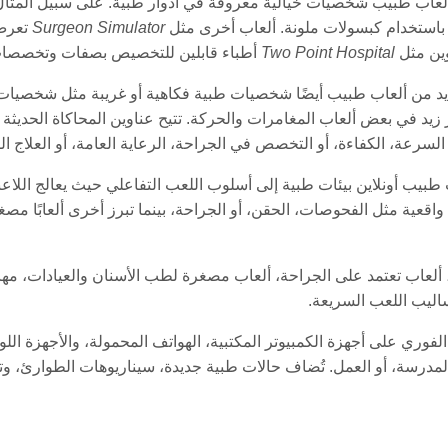
اب طبيب شخصيات خيالية معروفة في أدوار طبية. على سبيل المثال، ي
باستخدام كبسولات ملونة. ألعاب أخرى مثل
Surgeon Simulator
تعرض 
ين مثل
Two Point Hospital
أطباء قابلين للتخصيص بصفات وتخصصات
 زيد في بعض ألعاب المغامرات والحركة. تتيح عناوين المحاكاة الحديثة 
سرعة، الكفاءة، أو التخصص في الجراحة، الرعاية العامة، أو العلاج ا
طبيب أونلاين بيئات طبية إلى أسلوب اللعب التفاعلي حيث يعالج اللا
قعية مثل الفحوصات، الحقن، أو الجراحة، بينما تبرز أخرى ألعابًا مص
ألعاب تعتمد على الجراحة، ألعاب مصغرة لطب الأسنان والعيادات، مهام
أساليب اللعب السريعة.
ب طبيب بتقنية HTML5 هي إمكانية اللعب الفوري على أجهزة الكمبيوتر المكتبية، الهواتف المحم
ة، أو العمل. تُضاف حالات طبية جديدة، سيناريوهات الطوارئ، وتحدي