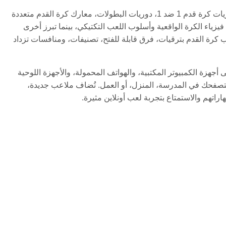
تأتي ألعاب كرة القدم أونلاين بأنماط متعددة، بما في ذلك ألعاب ركلات الجزاء، مباريات كرة قدم 1 ضد 1، دوريات البطولات، معارك كرة القدم متعددة
يزياء الكرة الواقعية وأسلوب اللعب التكتيكي، بينما تبرز أخرى
ب كرة القدم بترقيات، فرق قابلة للفتح، تصنيفات، ومنافسات تزداد
HTML هي إمكانية اللعب الفوري على أجهزة الكمبيوتر المكتبية، والهواتف المحمولة، والأجهزة اللوحية
متصفحك في المدرسة، المنزل، أو العمل. تُضاف ملاعب جديدة،
اراتهم والاستمتاع بتجربة لعب أونلاين مثيرة.