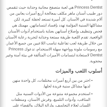
Princess Dentist هي لعبة متصفح مجانية وجذابة حيث تتقمص
دور طبيب أسنان ماهر مكلف بمعالجة أربع أميرات يعانين من
آلام شديدة في الأسنان. كل أميرة تستعد لحفلة كبيرة، لكن
مشاكلها السنية المؤلمة تهدد بإفساد ابتساماتهن. مهمتك هي
فحص وتنظيف وإصلاح أسنانهن بعناية باستخدام أدوات الأسنان
الواقعية. تقدم اللعبة طريقة ممتعة وجذابة لتجربة رعاية الأسنان
من خلال طريقة لعب تفاعلية تناسب اللاعبين من جميع الأعمار.
مع رسومات ملونة وواجهة سهلة الاستخدام، تدعوك Princess
Dentist لاستعادة ابتسامات الأميرات المتألقة في بيئة آمنة وغير
محجوبة.
أسلوب اللعب والميزات
اختر من بين أربع أميرات مختلفات، كل واحدة منهن
لديها مشاكل سنية فريدة لحلها.
استخدم مجموعة متنوعة من الأدوات السنية مثل
المثاقب، وأدوات التلميع، وفرش الأسنان، ومنظفات
اللسان لعلاج التجاويف، وإزالة البلاك، والقضاء على