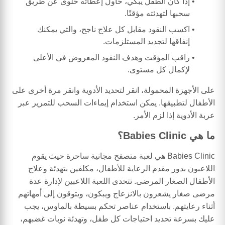
إذا كان الطفل يبكي، حاول إعطائه حلوى عن طريق
سحبها لتهدئته مؤقتًا.
اكسب النقود مقابل كل علاج ناجح، والتي يمكنك
إنفاقها لتجديد المستلزمات.
راقب المؤقت وهدف النقود المعروض في الأعلى
لإكمال كل مستوى.
على الأجهزة المحمولة، انقر لتحديد الأدوية وانقر مرة أخرى على
الأطفال لتطبيقها. يمكن استخدام إيماءات السحب للتمرير عبر
عربة الأدوية إذا لزم الأمر.
ما هي Babies Clinic؟
Babies Clinic هي لعبة متصفح مجانية ساحرة حيث يقوم
اللاعبون بدور مقدم الرعاية للأطفال، مكلفين بتهدئة وعلاج
الأطفال الصغار المرضى. تتحدى اللعبة اللاعبين لإدارة عدة
مرضى صغار يشعرون بالانزعاج ويبكون، ويتوقون إلى أمهاتهم
أثناء رعايتهم. باستخدام عناصر تحكم بسيطة بالماوس، يجب
عليك بسرعة تحديد احتياجات كل طفل، وتهدئة نوبات غضبهم،