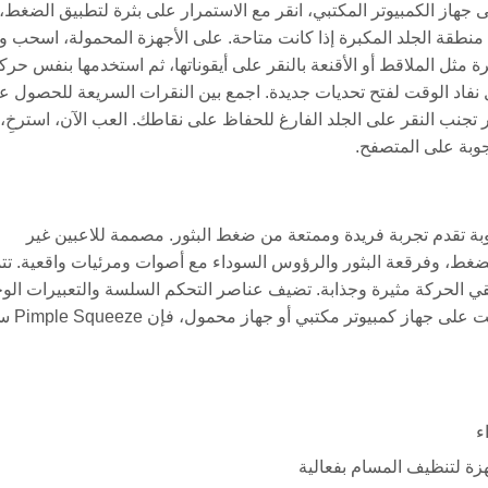
جهاز الكمبيوتر المكتبي، انقر مع الاستمرار على بثرة لتطبيق الضغط، 
 منطقة الجلد المكبرة إذا كانت متاحة. على الأجهزة المحمولة، اسحب وا
شرة مثل الملاقط أو الأقنعة بالنقر على أيقوناتها، ثم استخدمها بنفس حر
نفاد الوقت لفتح تحديات جديدة. اجمع بين النقرات السريعة للحصول ع
فرقعة ASMR لتعزيز التجربة. تذكر تجنب النقر على الجلد الفارغ للحفاظ على نقاطك. العب الآن، استرخِ،
جوبة على المتصفح.
غير محجوبة تقدم تجربة فريدة وممتعة من ضغط البثور. مصممة للاعبين غير
الضغط، وفرقعة البثور والرؤوس السوداء مع أصوات ومرئيات واقعية. تت
 الحركة مثيرة وجذابة. تضيف عناصر التحكم السلسة والتعبيرات الوج
الغريبة سحرًا ممتعًا ومثيرًا للاشمئزاز يناسب 
ء
هزة لتنظيف المسام بفعالية