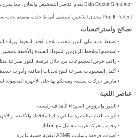
Skin Doctor Simulator يقدم عناصر التشخيص والعلاج، مما يمزج بين الاستراتيجية مع حركة الفرقعة لتجربة لعب أعمق.
Pop It Perfect يتحدى اللاعبين لتنظيف أنماط جلدية معقدة تحت ضغط الوقت باستخدام مجموعة متنوعة من أدوات العناية بالبشرة.
نصائح واستراتيجيات
اضغط بدقة على البثور لتجنب إتلاف الجلد المحيط وزيادة ال
استخدم الملاقط للرؤوس السوداء العنيدة والأقنعة لتحضير 
راقب فرص المجموعات من خلال فرقعة البثور بسرعة متتال
أكمل المستويات بسرعة لفتح تحديات إضافية وأدوات جديدة
مارس حركات سلسة ومتحكم بها على الأجهزة المحمولة لتعز
عناصر اللعبة
البثور والرؤوس السوداء كأهداف رئيسية
أدوات العناية بالبشرة بما في ذلك الملاقط، والأقنعة، والأجهز
وجوه متحركة غريبة تتفاعل مع أفعالك
أصوات فرقعة بأسلوب ASMR لتغذية حسية غامرة