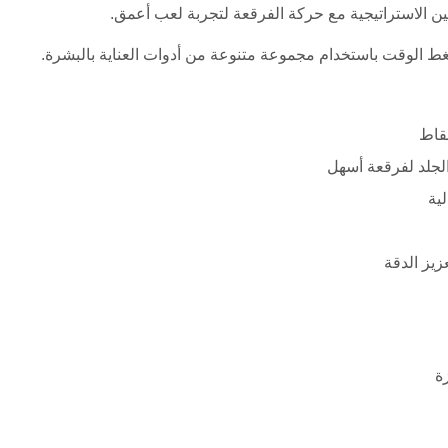
نقاط
الجلد لفرقعة أسهل
ية
يز الدقة
ة