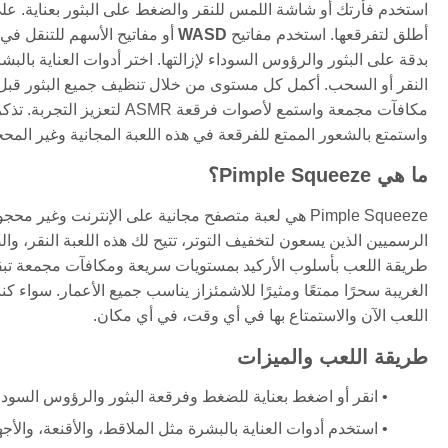
استخدم فأرتك أو شاشة اللمس للنقر والضغط على البثور بعناية. على 
أطلق لتفرقعها. استخدم مفاتيح
WASD
أو مفاتيح الأسهم للتنقل في
بدقة على البثور والرؤوس السوداء لإزالتها. اختر أدوات العناية بالب
النقر أو السحب. أكمل كل مستوى من خلال تنظيف جميع البثور قبل 
مكافآت مجمعة واستمع لأصوات 
واستمتع بالشعور الممتع للفرقعة في هذه اللعبة المجانية وغير المح
ما هي Pimple Squeeze؟
Pimple Squeeze هي لعبة متصفح مجانية على الإنترنت و
الرسميين الذين يسعون لتخفيف التوتر، تتيح لك هذه اللعبة النقر، و
طريقة اللعب بأسلوب الأركيد بمستويات سريعة ومكافآت مجمعة تبقي
اللعب الآن والاستمتاع بها في أي وقت، في أي مكان.
طريقة اللعب والميزات
انقر أو اضغط بعناية للضغط وفرقعة البثور والرؤوس السودا
استخدم أدوات العناية بالبشرة مثل الملاقط، والأقنعة، والأج