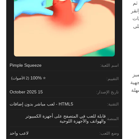
ثم
نقر
كات
لى
Pimple Squeeze
اسم اللعبة:
ميز
⭐ 100%
(2 الأصوات)
التقييم:
هية
جميع الأعمار. سواء كنت على جهاز كمبيوتر مكتبي أو جهاز محمول، فإن Pimple Squeeze سهلة
15 October 2025
تاريخ الإصدار:
HTML5 - لعب مباشر بدون إضافات
التقنية:
قابلة للعب في المتصفح على أجهزة الكمبيوتر
المنصة:
والهواتف والأجهزة اللوحية
لاعب واحد
وضع اللعب: