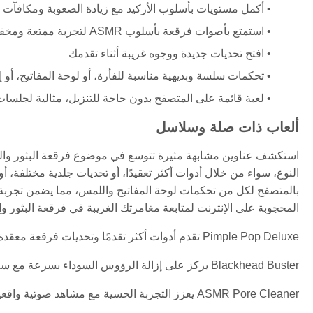
أكمل مستويات بأسلوب الأركيد مع زيادة الصعوبة ومكافآت
استمتع بأصوات فرقعة بأسلوب ASMR لتجربة ممتعة ومخففة للتوتر
افتح تحديات جديدة ووجوه غريبة أثناء تقدمك
تحكمات سلسة وبديهية مناسبة للفأرة، أو لوحة المفاتيح، أو
لعبة قائمة على المتصفح بدون حاجة للتنزيل، مثالية لجلسا
ألعاب ذات صلة وسلاسل
استكشف عناوين مشابهة مثيرة تتوسع في موضوع فرقعة البثور والعن
بالمتصفح لكل من تحكمات لوحة المفاتيح واللمس، مما يضمن تجربة
المحجوبة على الإنترنت لمتابعة مغامرتك الغريبة في فرقعة البثور و
Pimple Pop Deluxe تقدم أدوات أكثر تقدمًا وتحديات فرقعة معقدة تختبر دقتك وتوقيتك.
Blackhead Buster يركز على إزالة الرؤوس السوداء بسرعة مع سلاسل مجمعة ومكافآت إضافية لمزيد من الرضا.
ASMR Pore Cleaner يعزز التجربة الحسية مع مشاهد صوتية واقعية وتحكمات لمسية دقيقة محسّنة للعب على الأجهزة المحمولة.