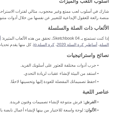
أسلوب اللعب والميزات
شارك في أسلوب لعب ممتع وغير محجوب، مثالي لفترات الاستراحة في
منصة رائعة للعقول الإبداعية للتعبير عن نفسها من خلال أدوات متنو
الألعاب ذات الصلة والسلسلة
إذا كنت تستمتع بـ Sketchbook 04، تحقق من هذه الألعاب المثيرة:
أ
السلة
،
أساطير كرة السلة 2020
،
كرة السلة.io
. كل منها يقدم تحدي
نصائح واستراتيجيات
جرب أدوات مختلفة للعثور على أسلوبك الفريد.
استفد من البيئة لإنشاء عقبات لزيادة التحدي.
احفظ تصميماتك المفضلة للعودة إليها وتحسينها لاحقًا.
عناصر اللعبة
الفرش:
فرش متنوعة لإنشاء تصميمات وفنون فريدة.
الألوان:
لوحة واسعة للاختيار من بينها لإنشاء أعمال نابضة بال