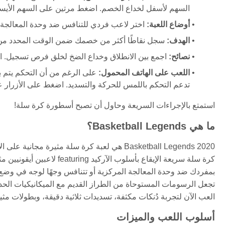
السهم لأسفل لخداع الخصم. اضغط مرتين على السهم الأيسر أو الأيمن للا
أوضاع اللعبة:
اختر لاعب فردي للتنافس ضد وحدة المعالجة ال
الهدف:
سجل نقاطًا أكثر من خصمك ضمن الوقت المحدد من خلا
نصائح:
اجمع بين الانطلاق وخداع الضخ لخلق فرص تسجيل. استخدم SuperShot بشكل استراتيجي عندما يكون لديك 
اللعب على الهاتف المحمول:
على الرغم من أن التحكم يتم 
تدعم التحكم باللمس للحركة والتسديد. اضغط على الأزرار ع
استمتع بالإجراءات السريعة وحاول أن تصبح أسطورة كرة سلة!
ما هي Basketball Legends؟
كرة سلة سريعة الإيقاع بأسل
بمفردك ضد وحدة المعالجة المركزية أو تتنافس وجهًا لوجه في وضع
تجعل الرسومات المستوحاة من الطراز القديم مع الميكانيكيات الحديثة 
العب الآن لتجربة دُنكات مكثفة، تسديدات ثلاثية دقيقة، وبطولات 
أسلوب اللعب والميزات