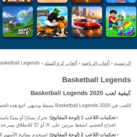
asketball Legends
الرئيسية
ألعاب الرياضة
ألعاب كرة السلة
Basketball Legends
كيفية لعب Basketball Legends 2020
اللعب في Basketball Legends 2020 بسيط وبديهي. اتبع هذه الخطوات للبدء:
تحكمات اللاعب 1 (لوحة المفاتيح):
لخداع الخصم. اضغط مرتين على 'A' أو 'D' للانطلاق بسرعة. اضغط على 'V' لتفعيل SuperShot لمحاولة تسجيل قوية.
تحكمات اللاعب 2 (لوحة المفاتيح):