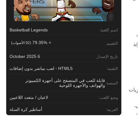
Basketball Legends
اسم اللعبة:
⭐ 79.35%
(92 الأصوات)
التقييم:
لة
6 October 2025
تاريخ الإصدار:
HTML5 - لعب مباشر بدون إضافات
التقنية:
قابلة للعب في المتصفح على أجهزة الكمبيوتر
المنصة:
والهواتف والأجهزة اللوحية
 للغوص في مباريات
لاعبان / متعدد اللاعبين
وضع اللعب:
.
أساطير كرة السلة
العربية: