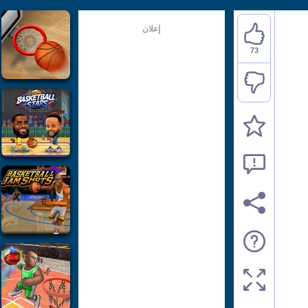
إعلان
73