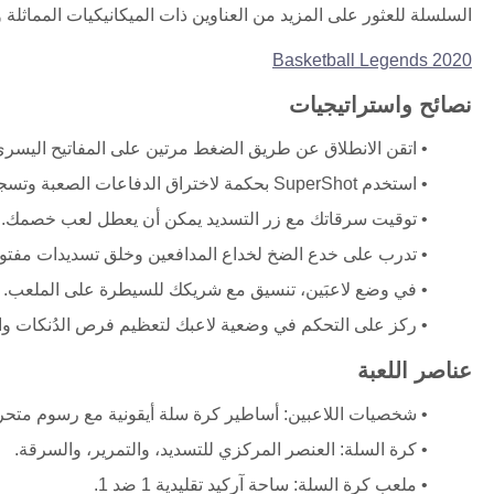
السلسلة للعثور على المزيد من العناوين ذات الميكانيكيات المماثلة 
Basketball Legends 2020
نصائح واستراتيجيات
اتقن الانطلاق عن طريق الضغط مرتين على المفاتيح اليسرى 
استخدم SuperShot بحكمة لاختراق الدفاعات الصعبة وتسجيل نقاط حاسمة.
توقيت سرقاتك مع زر التسديد يمكن أن يعطل لعب خصمك.
تدرب على خدع الضخ لخداع المدافعين وخلق تسديدات مفتو
في وضع لاعبَين، تنسيق مع شريكك للسيطرة على الملعب.
ركز على التحكم في وضعية لاعبك لتعظيم فرص الدُنكات والت
عناصر اللعبة
شخصيات اللاعبين: أساطير كرة سلة أيقونية مع رسوم متحر
كرة السلة: العنصر المركزي للتسديد، والتمرير، والسرقة.
ملعب كرة السلة: ساحة آركيد تقليدية 1 ضد 1.