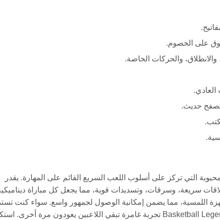
اتيح.
والانطلاق، والحركات الخاصة.
العادي.
تصفح حديث.
كتب.
سية.
ألعاب كرة السلة المحبوبة التي تركز على أسلوب اللعب السريع القائم على المهارة. يقدر
قات سريعة، وسرقات، وتسديدات قوية، مما يجعل كل مباراة ديناميكية
جهزة اللمسية، مما يضمن إمكانية الوصول لجمهور واسع. سواء كنت تستم
بتحديات اللاعب الفردي أو العمل التنافسي المتعدد، تقدم Basketball Legends 2020 تجربة غامرة تبقي اللاعبين يعودون مرة أ