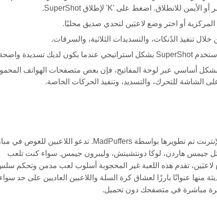
نطلاق. اضغط على 'K' لإطلاق SuperShot.
مركزية أو اختر وضع لاعبَين لتحدي صديق محليًا.
ل تنفيذ الدُنكات، والتسديدات الثلاثية، والسرقات.
تسديدة واضحة.
بشكل أساسي عبر لوحة المفاتيح، فإن بعض متصفحات الهواتف المحمو
لى الشاشة للتحرك، والتسديد، وتنفيذ الحركات الخاصة.
Basketball Legends 2020 هي لعبة كرة سلة مثيرة مجانية على الإنترنت تم تطويرها بواسطة MadPuffers. تدعو اللاعبين
وب الآركيد featuring لاعبين أيقونيين مثل جيمس هاردن، لوكا دونتشيتش، وليبرون جيمس. سواء كنت تلعب
 لاعبَين، تقدم هذه اللعبة غير المحجوبة أسلوب لعب مدمن وتحكم سلس
منها عنوانًا بارزًا لعشاق كرة السلة واللاعبين العاديين على حد سواء.
مثيرة مباشرة في متصفحك دون تحميل.