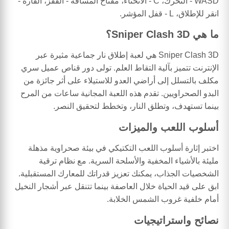
WASD - التحرك، C - الانحناء، مفتاح المسافة - القفز، الفأرة -
انقر للإطلاق، L - قفل المؤشر.
ما هي Sniper Clash 3D؟
Sniper Clash 3D هي لعبة إطلاق نار جماعية مثيرة عبر
الإنترنت تتميز بآلية التقاط العلم. تولى دور قناص عميل سري
مكلف بالتسلل إلى أراضي العدو للاستيلاء على أثر جائزة من
البدو الصحراويين. تقدم هذه اللعبة المجانية ساعات من المرح
بينما تستهدف، وتطلق النار، وتخطط لتحقيق النصر.
أسلوب اللعب والميزات
اختبر إثارة أسلوب اللعب التكتيكي في بيئة صحراوية مذهلة
مليئة بالأشياء المخفية والأسلحة السرية. مع نظام ترقية
الشخصيات الجذاب، يمكنك تعزيز قدراتك للمعارك المستقبلية.
ابق على قيد الحياة خلال العاصفة بينما تتنقل عبر أشجار النخيل
أمام خلفية غروب الشمس الخلابة.
نصائح واستراتيجيات