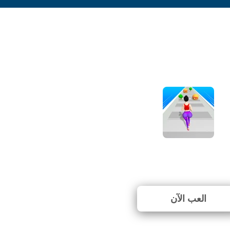
Twerk Race 3D
⭐ 72.73% (11 الأصوات)
العب الآن