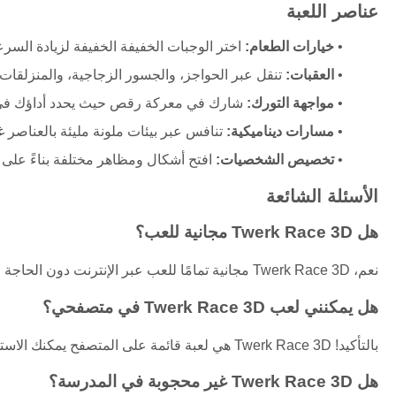
عناصر اللعبة
خيارات الطعام:
اختر الوجبات الخفيفة الخفيفة لزيادة السرعة
العقبات:
تنقل عبر الحواجز، والجسور الزجاجية، والمنزلقات 
مواجهة التورك:
شارك في معركة رقص حيث يحدد أداؤك في 
مسارات ديناميكية:
تنافس عبر بيئات ملونة مليئة بالعناصر غ
تخصيص الشخصيات:
افتح أشكال ومظاهر مختلفة بناءً على 
الأسئلة الشائعة
هل Twerk Race 3D مجانية للعب؟
نعم، Twerk Race 3D مجانية تمامًا للعب عبر الإنترنت دون الحاجة للتنزيل.
هل يمكنني لعب Twerk Race 3D في متصفحي؟
بالتأكيد! Twerk Race 3D هي لعبة قائمة على المتصفح يمكنك الاستمتاع بها في أي وقت، في أي مكان.
هل Twerk Race 3D غير محجوبة في المدرسة؟