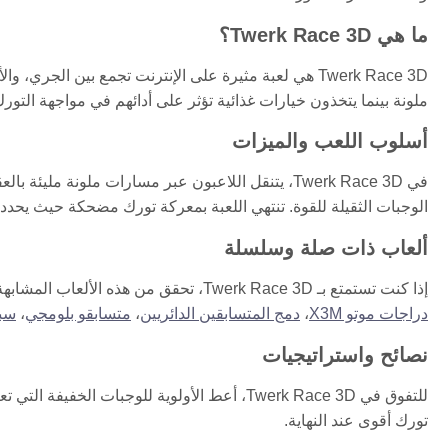
ما هي Twerk Race 3D؟
Twerk Race 3D هي لعبة مثيرة على الإنترنت تجمع بين ا
ملونة بينما يتخذون خيارات غذائية تؤثر على أدائهم في مواجهة التورك 
أسلوب اللعب والميزات
في Twerk Race 3D، يتنقل اللاعبون عبر مسارات ملونة م
الوجبات الثقيلة للقوة. تنتهي اللعبة بمعركة تورك مضحكة حيث يح
ألعاب ذات صلة وسلسلة
إذا كنت تستمتع بـ Twerk Race 3D، تحقق من هذه الألعاب المشابهة لمزيد من المرح:
دراجات موتو X3M
،
دمج المتسابقين الدائريين
،
متسابقو بلومجي
،
سبا
نصائح واستراتيجيات
للتفوق في Twerk Race 3D، أعط الأولوية للوجبات 
تورك أقوى عند النهاية.