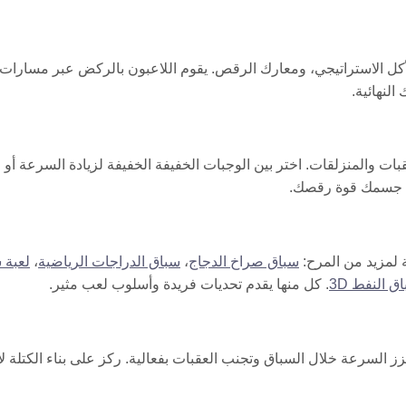
لجري، والأكل الاستراتيجي، ومعارك الرقص. يقوم اللاعبون بالركض عبر مسارات
النهائية.
ليئة بالعقبات والمنزلقات. اختر بين الوجبات الخفيفة الخفيفة لزيادة السرعة أو
دد جسمك قوة رقصك.
سباق صراخ الدجاج
،
سباق الدراجات الرياضية
،
لعبة 
ق النفط 3D
. كل منها يقدم تحديات فريدة وأسلوب لعب مثير.
الخفيفة التي تعزز السرعة خلال السباق وتجنب العقبات بفعالية. ركز على بناء الكتلة ل