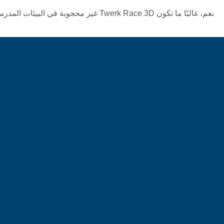
نعم، غالبًا ما تكون Twerk Race 3D غير محجوبة في البيئات المدرسية، مما يجعلها خيارًا ممتعًا للطلاب خلال فترات الاستراحة.