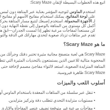
اتبع هذه الخطوات البسيطة لإتقان Scary Maze:
استخدم
الماوس
لتوجيه المؤشر بعناية عبر المتاهة دون لمس 
على
لوحة المفاتيح
، يمكنك استخدام مفاتيح الأسهم أو مفاتيح WASD لتحريك المؤشر إذا كانت مدعومة من متصفحك.
لـ
الأجهزة المحمولة
، استخدم إصبعك لتتبع مسار المتاهة بحركا
أكمل كل مستوى من المتاهة بالوصول إلى نقطة النهاية دون ال
كن مستعداً لمفاجآت مرعبة تظهر إذا لمست الجدران—ابقَ هاد
تقدم عبر متاهات تزداد صعوبة لتحدي مهاراتك في الدقة والتو
ما هو Scary Maze؟
Scary Maze هي لعبة متصفح مجانية مثيرة تختبر دقتك وجرأ
المحجوبة مثالية للاعبين الذين يستمتعون بالتحديات المثيرة التي تتطلب
المتاهة المتزايدة الصعوبة، استعد لالتواء مفاجئ مصمم لإخافة حتى أ
Scary Maze ظاهرة فيروسية.
أسلوب اللعب والميزات
تنقل عبر سلسلة من المتاهات المعقدة باستخدام الماوس أو
مستويات متزايدة التحدي تتطلب دقة وتركيز متزايدين.
مفاجآت مرعبة غير متوقعة تضيف عنصر المفاجأة والإثارة.