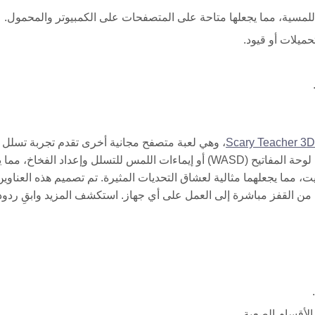
لمسية، مما يجعلها متاحة على المتصفحات على الكمبيوتر والمحمول.
يلات أو قيود.
Scary Teacher 3D
، وهي لعبة متصفح مجانية أخرى تقدم تجربة تسلل
مثيرة. في Scary Teacher 3D، يستخدم اللاعبون أدوات التحكم في لوحة المفاتيح (WASD) أو إيماءات اللمس للتسلل وإعداد الفخا
قيت، مما يجعلهما مثالية لعشاق التحديات المثيرة. تم تصميم هذه العناوين
ن القفز مباشرة إلى العمل على أي جهاز. استكشف المزيد وابقِ ردود
الأقسام الصعبة.