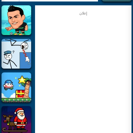
إعلان