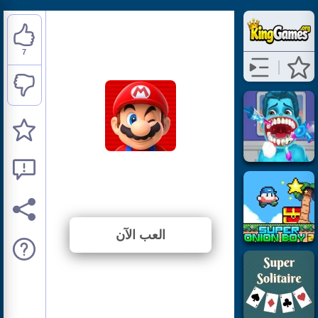
7
Super Mario Rush
⭐ 77.78% (9 الأصوات)
العب الآن