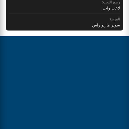
وضع اللعب:
لاعب واحد
العربية:
سوبر ماريو راش