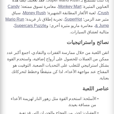
إذا كنت تستمتع بـ Super Mario Rush، فقد تعجبك أيضًا هذه
العناوين المثيرة:
Monkey Mart
، مغامرة تسوق ممتعة؛
Candy
Crush
، لعبة الألغاز المطابقة الشهيرة؛
Money Rush
، سباق
مثير ضد الزمن؛
SuperHot
، تجربة إطلاق نار فريدة؛
Mario Run
& Jump
، مغامرة ماريو مثيرة أخرى؛ و
Supercars Puzzle
،
مثالية لعشاق السيارات.
نصائح واستراتيجيات
اتقن اللعبة من خلال ممارسة القفزات والتفادي، اجمع أكبر عدد
ممكن من العملات للحصول على أرواح إضافية، واستخدم القوة
بشكل استراتيجي للتغلب على التحديات الصعبة. التوقيت هو
المفتاح عند مواجهة الأعداء، لذا كن متيقظًا وخطط لتحركاتك
بعناية.
عناصر اللعبة
الأسلحة: استخدم القوة مثل زهور النار لهزيمة الأعداء
من مسافة بعيدة.
العقبات: احذر من الفخاخ والجدران التي قد تعيق