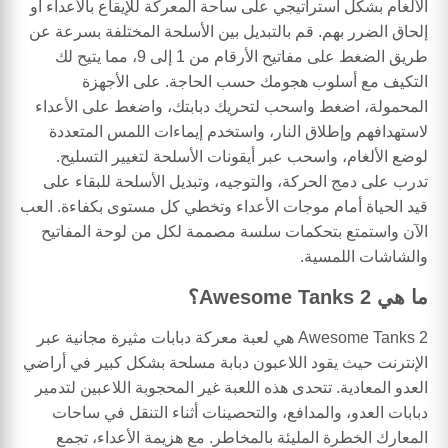
الألغام بشكل استراتيجي على ساحة المعركة للإيقاع بالأعداء أو
إلحاق الضرر بهم. قم بالتبديل بين الأسلحة المختلفة بسرعة عن
طريق الضغط على مفاتيح الأرقام من 1 إلى 9، مما يتيح لك
التكيف مع أسلوب هجومك حسب الحاجة. على الأجهزة
المحمولة، اضغط واسحب لتحريك دبابتك، واضغط على الأعداء
لاستهدافهم وإطلاق النار، واستخدم إيماءات اللمس المتعددة
لوضع الألغام، واسحب عبر أيقونات الأسلحة لتغيير التسليح.
تدرب على دمج الحركة، والتوجيه، وتبديل الأسلحة للبقاء على
قيد الحياة أمام موجات الأعداء وتخطي كل مستوى بكفاءة. العب
الآن واستمتع بتحكمات سلسة مصممة لكل من لوحة المفاتيح
والشاشات اللمسية.
ما هي Awesome Tanks 2؟
Awesome Tanks 2 هي لعبة معركة دبابات مثيرة مجانية عبر
الإنترنت حيث يقود اللاعبون دبابة مسلحة بشكل كبير في أراضي
العدو المعادية. تتحدى هذه اللعبة غير المحجوبة اللاعبين لتدمير
دبابات العدو، والمدافع، والتحصينات أثناء التنقل في ساحات
المعارك الخطرة المليئة بالمخاطر. مع هزيمة الأعداء، تجمع