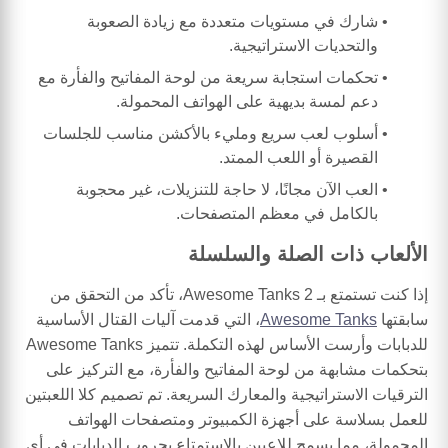
شارك في مستويات متعددة مع زيادة الصعوبة
والتحديات الاستراتيجية.
تحكمات استجابة سريعة من لوحة المفاتيح والفأرة مع
دعم لمسة بديهية على الهواتف المحمولة.
أسلوب لعب سريع ومليء بالأكشن مناسب للجلسات
القصيرة أو اللعب الممتد.
العب الآن مجانًا، لا حاجة للتنزيلات، غير محجوبة
بالكامل في معظم المتصفحات.
الألعاب ذات الصلة والسلسلة
إذا كنت تستمتع بـ Awesome Tanks 2، تأكد من التحقق من
سابقتها
Awesome Tanks
، التي قدمت آليات القتال الأساسية
للدبابات وأرست الأساس لهذه التكملة. تتميز Awesome Tanks
بتحكمات مشابهة من لوحة المفاتيح والفأرة، مع التركيز على
الترقيات الاستراتيجية والمعارك السريعة. تم تصميم كلا اللعبتين
للعمل بسلاسة على أجهزة الكمبيوتر ومتصفحات الهواتف
المحمولة، مما يسمح للاعبين بالاستمتاع بحروب الدبابات في أي