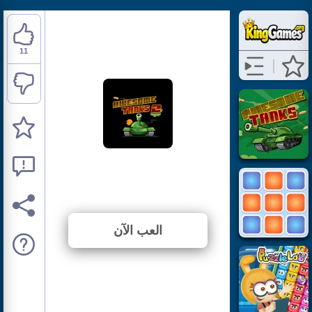
11
Awesome Tanks 2
⭐ 78.57% (14 الأصوات)
العب الآن