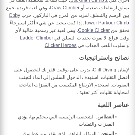
أخرى مثل
Stickman Climb 2
، حيث تساعد شخصية العصا في
تسلق ارتفاعات صعبة، أو
Draw Climber
، وهي لعبة فريدة تجمع
بين الرسم والتسلق. لمزيد من المرح في الباركور، جرب
Obby
Tower Parkour Climb
. إذا كنت تبحث عن شيء أكثر استرخاءً،
تحقق من
Cookie Clicker
، وهي لعبة غير رسمية مثالية لأي
وقت فراغ. لا تفوت تحديات التسلق في
Ladder Climber
وأسلوب اللعب الجذاب في
Clicker Heroes
.
نصائح واستراتيجيات
لإتقان Cliff Diving، تدرب على توقيت قفزاتك للحصول على
أفضل التقلبات. استهدف الدخول السلس إلى الماء لتجنب
العقوبات. استخدم الارتفاع المكتسب من القفزات الناجحة
لمحاولة تقلبات أكثر تعقيدًا.
عناصر اللعبة
الغطاس:
الشخصية الرئيسية التي تتحكم بها، تؤدي
القفزات والتقلبات.
المنحدر:
الهيكل الشاهق الذي يقفز منه غطاسك،