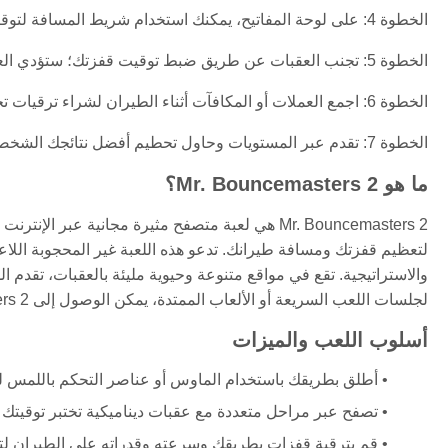
الخطوة 4: على لوحة المفاتيح، يمكنك استخدام شريط المسافة لتوقيت قفزاتك بدقة.
الخطوة 5: تجنب العقبات عن طريق ضبط توقيت قفزتك؛ ستؤدي العقبات إلى إبطائك أو إنهاء جريتك.
الخطوة 6: اجمع العملات أو المكافآت أثناء الطيران لشراء ترقيات تحسن ارتفاع القفز، السرعة، والتحكم.
الخطوة 7: تقدم عبر المستويات وحاول تحطيم أفضل نتائجك الشخصية أو تسلق لوحة المتصدرين العالمية.
ما هو Mr. Bouncemasters 2؟
Mr. Bouncemasters 2 هي لعبة متصفح مثيرة مجانية 
لتعظيم قفزتك ومسافة طيرانك. تدعو هذه اللعبة غير المحجوبة اللاع
والاستراتيجية. تقع في مواقع متنوعة وحيوية مليئة بالعقبات، تقدم اللع
لجلسات اللعب السريعة أو الألعاب الممتدة، يمكن الوصول إلى Mr. Bouncemasters 2 مباشرة في متصفحك دون الحاجة إلى تنزيلات.
أسلوب اللعب والميزات
أطلق بطريقك باستخدام الماوس أو عناصر التحكم باللمس 
تصفح عبر مراحل متعددة مع عقبات ديناميكية تختبر توقيتك 
قم بترقية قفزات بطريقك وسرعته وقدراته على الطيران لتح