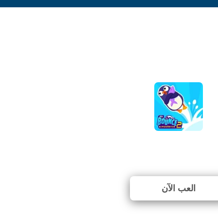
Mr. Bouncemasters
⭐ 82.35% (17 الأصوات)
العب الآن