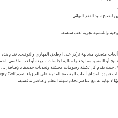
 لتصبح سيد القفز النهائي.
وحية واللمسية تجربة لعب سلسة.
Mr. B، فسوف تحب استكشاف ألعاب متصفح مشابهة تركز على الإطلاق المهاري والتوقيت. تقدم هذه
اتيح أو اللمس، مما يجعلها مثالية لجلسات سريعة أو لعب تنافسي. انغ
في العوالم المثيرة لـ Mr. Bouncemasters وMr. Bouncemasters 3، حيث يقدم كل تكملة رسومات محسّنة وتحديات جديدة. بالإضافة 
توفر Launcher 3 تجربة مشابهة للإطلاق والطيران مع عقبات وترقيات فريدة. لعشاق ألعاب المتصفح القائمة ع
ا لا نهاية له مع عناصر تحكم سهلة التعلم وعناصر تنافسية.