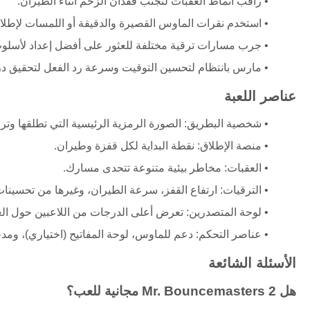
راقب أنماط العقبات لتجنب فقدان الزخم أثناء الطيران.
استخدم نقرات الماوس القصيرة والدقيقة أو اللمسات لإطلا
جرب مسارات ترقية مختلفة للعثور على أفضل إعداد لأسلوب
مارس بانتظام لتحسين التوقيت وسرعة رد الفعل لتحقيق د
عناصر اللعبة
شخصية البطريق: الصورة الرمزية الرئيسية التي تطلقها وترق
منصة الإطلاق: نقطة البداية لكل قفزة وطيران.
العقبات: مخاطر بيئية متنوعة تتحدى مسارك.
الترقيات: ارتفاع القفز، سرعة الطيران، وغيرها من تحسينات 
لوحة المتصدرين: تعرض أعلى الدرجات من اللاعبين حول الع
عناصر التحكم: دعم للماوس، لوحة المفاتيح (اختياري)، ومد
الأسئلة الشائعة
هل Mr. Bouncemasters 2 مجانية للعب؟