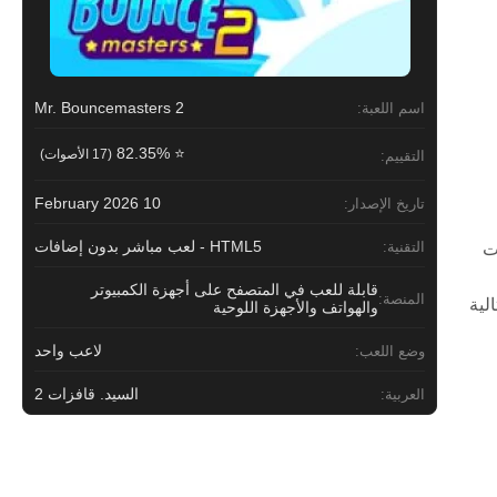
Mr. Bouncemasters 2
اسم اللعبة:
⭐ 82.35%
(17 الأصوات)
التقييم:
10 February 2026
تاريخ الإصدار:
HTML5 - لعب مباشر بدون إضافات
التقنية:
ات
قابلة للعب في المتصفح على أجهزة الكمبيوتر
المنصة:
لية
والهواتف والأجهزة اللوحية
لاعب واحد
وضع اللعب:
السيد. قافزات 2
العربية: