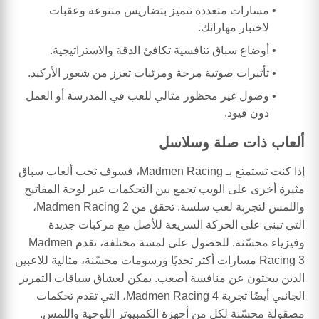
مسارات متعددة تتميز بتضاريس متنوعة وعقبات
لاختبار مهاراتك.
أوضاع سباق تنافسية تكافئ الدقة والاستراتيجية.
تأثيرات صوتية مرحة ومرئيات تعزز من شعور الأركيد.
وصول غير محظور مثالي للعب في المدرسة أو العمل
دون قيود.
ألعاب ذات صلة وسلاسل
إذا كنت تستمتع بـ Madmen Racing، فسوف تحب ألعاب سباق
مثيرة أخرى على الويب تجمع بين التحكمات عبر لوحة المفاتيح
واللمس لتجربة لعب سلسة. تحقق من Madmen Racing 2،
التي تبني على الحركة السريعة للأصل مع مركبات جديدة
وفيزياء محسّنة. للحصول على لمسة مختلفة، تقدم Madmen
Racing 3 مسارات أكثر تحديًا ورسومات محسّنة، مثالية للاعبين
الذين يبحثون عن منافسة أصعب. يمكن لعشاق سباقات التمرير
الجانبي أيضًا تجربة Madmen Racing 4، التي تقدم تحكمات
مصقولة محسّنة لكل من أجهزة الكمبيوتر اللوحية واللمس.