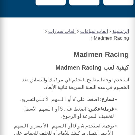
الرئيسية
ألعاب سباقات
ألعاب سيارات
Madmen Racing
Madmen Racing
كيفية لعب Madmen Racing
استخدم لوحة المفاتيح للتحكم في مركبتك والتسابق ضد
الخصوم في هذه اللعبة السريعة ثنائية الأبعاد.
W
السهم لأعلى
تسارع:
اضغط على
أو
لتسريع.
S
السهم لأسفل
فرملة/عكس:
اضغط على
أو
لتخفيف السرعة أو الرجوع.
A
D
السهم الأيسر
السهم
توجيه:
استخدم
و
أو
و
الأيمن
لتميل مركبتك للأمام أو للخلف للحفاظ على