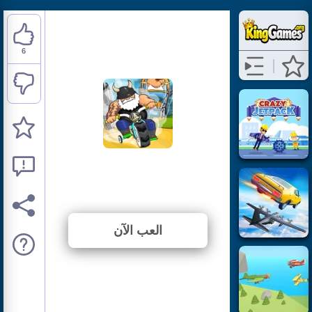
6
Madmen Racing
⭐ 85.71% (7 الأصوات)
العب الآن