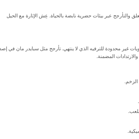
لنقر للتعلق والتأرجح عبر بيئات حضرية نابضة بالحياة. عِش الإثارة مع الحيل
تحكم بسيطة ولعبة ممتعة، تقدم Stickman Swing مستويات غير محدودة للترفيه الذي لا ينتهي. تأرجح مثل سبايدر مان في إص
لارتدادات المضمنة.
الزخم.
لعب.
يكية.