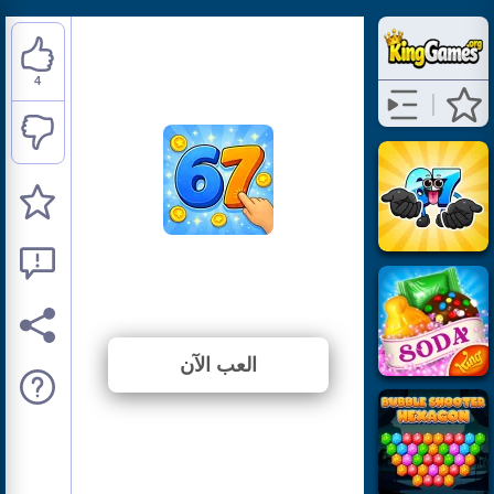
4
67 Clicker Tap Tap
⭐ 66.67% (6 الأصوات)
العب الآن