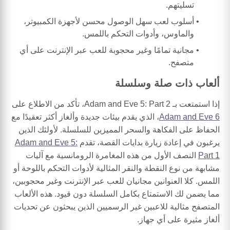
تسليتهم.
أسلوب لعب سهل الوصول محسن لأجهزة الكمبيوتر،
والماوس، وأدوات التحكم باللمس.
مجانية تمامًا وغير محجوبة للعب عبر الإنترنت على أي
متصفح.
ألعاب ذات صلة وسلسلة
إذا استمتعت بـ Adam and Eve 5: Part 2، تأكد من الاطلاع على
Adam and Eve 6
، الذي يقدم بيئات جديدة وألغاز أكثر تعقيدًا مع
الحفاظ على الفكاهة والسحر المميزين للسلسلة. لأولئك الذين
يرغبون في إعادة زيارة بدايات القصة، تقدم
Adam and Eve 5:
Part 1
النصف الأول من هذه المغامرة الرومانسية مع آليات
مشابهة من نوع النقطة والنقر المثالية لأدوات التحكم باللوحة أو
اللمس. كلا العنوانين مجانيان للعب عبر الإنترنت وغير محجوبين،
مما يضمن لك الاستمتاع بكامل السلسلة دون قيود. هذه الألعاب
المتصفح مثالية للاعبين غير الرسميين الذين يبحثون عن تحديات
ألغاز مثيرة على أي جهاز.