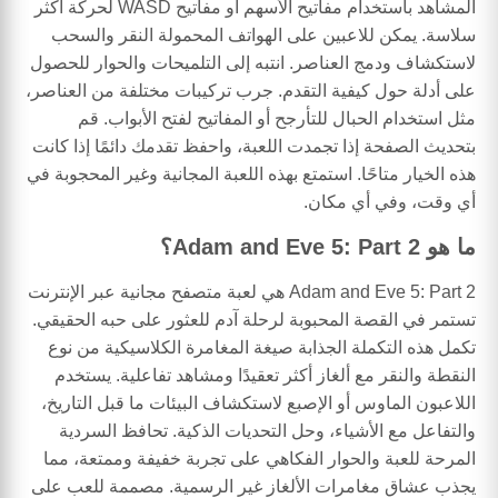
المشاهد باستخدام مفاتيح الأسهم أو مفاتيح WASD لحركة أكثر
سلاسة. يمكن للاعبين على الهواتف المحمولة النقر والسحب
لاستكشاف ودمج العناصر. انتبه إلى التلميحات والحوار للحصول
على أدلة حول كيفية التقدم. جرب تركيبات مختلفة من العناصر،
مثل استخدام الحبال للتأرجح أو المفاتيح لفتح الأبواب. قم
بتحديث الصفحة إذا تجمدت اللعبة، واحفظ تقدمك دائمًا إذا كانت
هذه الخيار متاحًا. استمتع بهذه اللعبة المجانية وغير المحجوبة في
أي وقت، وفي أي مكان.
ما هو Adam and Eve 5: Part 2؟
Adam and Eve 5: Part 2 هي لعبة متصفح مجانية عبر الإنترنت
تستمر في القصة المحبوبة لرحلة آدم للعثور على حبه الحقيقي.
تكمل هذه التكملة الجذابة صيغة المغامرة الكلاسيكية من نوع
النقطة والنقر مع ألغاز أكثر تعقيدًا ومشاهد تفاعلية. يستخدم
اللاعبون الماوس أو الإصبع لاستكشاف البيئات ما قبل التاريخ،
والتفاعل مع الأشياء، وحل التحديات الذكية. تحافظ السردية
المرحة للعبة والحوار الفكاهي على تجربة خفيفة وممتعة، مما
يجذب عشاق مغامرات الألغاز غير الرسمية. مصممة للعب على