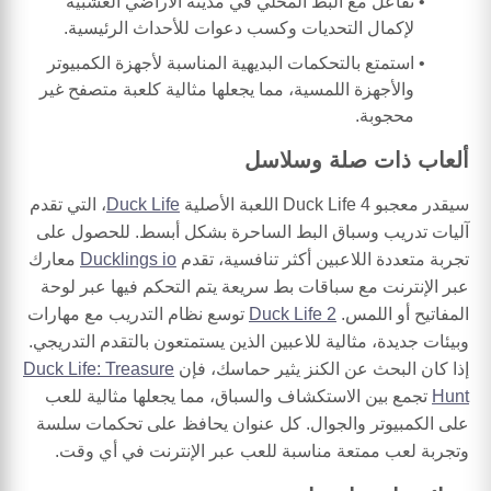
تفاعل مع البط المحلي في مدينة الأراضي العشبية
لإكمال التحديات وكسب دعوات للأحداث الرئيسية.
استمتع بالتحكمات البديهية المناسبة لأجهزة الكمبيوتر
والأجهزة اللمسية، مما يجعلها مثالية كلعبة متصفح غير
محجوبة.
ألعاب ذات صلة وسلاسل
سيقدر معجبو Duck Life 4 اللعبة الأصلية
Duck Life
، التي تقدم
آليات تدريب وسباق البط الساحرة بشكل أبسط. للحصول على
تجربة متعددة اللاعبين أكثر تنافسية، تقدم
Ducklings io
معارك
عبر الإنترنت مع سباقات بط سريعة يتم التحكم فيها عبر لوحة
المفاتيح أو اللمس.
Duck Life 2
توسع نظام التدريب مع مهارات
وبيئات جديدة، مثالية للاعبين الذين يستمتعون بالتقدم التدريجي.
إذا كان البحث عن الكنز يثير حماسك، فإن
Duck Life: Treasure
Hunt
تجمع بين الاستكشاف والسباق، مما يجعلها مثالية للعب
على الكمبيوتر والجوال. كل عنوان يحافظ على تحكمات سلسة
وتجربة لعب ممتعة مناسبة للعب عبر الإنترنت في أي وقت.