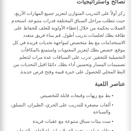
نصائح واستراتيجيات
ركز أولاً على التدريب المتوازن لتعزيز جميع المهارات الأربع،
حيث تتطلب مراحل السباق المختلفة قدرات متنوعة. استخدم
العملات بحكمة من خلال إعطاء الأولوية للعلف للحفاظ على
طاقة بطك لجلسات تدريب أطول. قم ببناء فريق متعدد
الاستخدامات مع بط متخصص لمواجهة تحديات فريدة في كل
موقع. خصص بطك لتعزيز المعنويات واستمتع بالمكافآت
التجميلية للتحفيز. تدرب على السباقات عدة مرات لتتعلم
تصميمات المسار وتحسين أداء بطك. دائمًا اقبل التحديات من
البط المحلي للحصول على خبرة قيمة وفتح فرص جديدة.
عناصر اللعبة
بط مع زيهات وقبعات قابلة للتخصيص
ألعاب مصغرة للتدريب على الجري، الطيران، التسلق،
والسباحة
ست بيئات سباق متنوعة مع عقبات فريدة
نظام عملة يستخدم العملات لشراء العلف، القبعات،