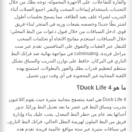
والفأرة للتفاعلات. على الأجهزة المحمولة، توجه بطك من خلال
التحديات باستخدام إيماءات السحب والنقر. اجمع العملات أثناء
التدريب لشراء علف يعيد الطاقة، مما يسمح بجلسات أطول.
اشتر بطًا جديدًا وخصصه بقبعات وزيه في المتجر لبناء فريق
قوي. ادخل السباقات من خلال قبول دعوات من البط المحلي؛
خلال السباقات، استخدم مفاتيح الاتجاه أو تحكمات السحب
للتنقل عبر العقبات والتفوق على المنافسين. تقدم عبر ست
مراحل فريدة، culminating في مواجهة نهائية ضد فرانك البط
الناري في البركان. حافظ على توازن التدريب والسباق بشكل
منتظم لتعظيم قدرات بطك والفوز بالبطولات. استمتع بهذه
اللعبة المجانية غير المحجوبة في أي وقت دون تحميل.
ما هو Duck Life 4؟
Duck Life 4 هي لعبة متصفح مجانية مثيرة حيث يقوم اللاعبون
بتدريب وسباق البط في عصر ما بعد تعديل البط وراثيًا. تدور
أحداثها بعد عام من حظر البط المعدل، يجب عليك بناء وإدارة
فريق من البط الملون لهزيمة البطل الحالي، فرانك البط الناري،
في سباقات مثيرة عبر ستة مواقع عالمية فريدة. تقدم هذه