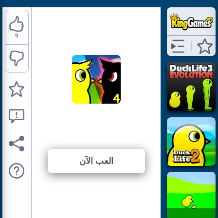
9
Duck Life 4
⭐ 75% (12 الأصوات)
العب الآن