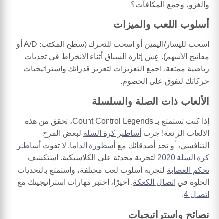
والغزو، وجمع المكافآت؟
أسلوب اللعب والميزات
اسحب لليسار/اليمين أو اسحب للتحرك (سطح المكتب: A/D أو
مفاتيح الأسهم). عِش إثارة السباق أثناء الانخراط في تحديات
رياضية ممتعة. اجمع التعزيزات لتعزيز قدراتك واستراتيجيات
حركاتك لتفوق على الخصوم.
الألعاب ذات الصلة والسلسلة
إذا كنت تستمتع بـ Count Control Legends، تحقق من هذه
الألعاب الرائعة! جرب
أساطير كرة السلة
لبعض المرح
التنافسي، أو تحد أصدقائك مع
أسطورة الداما
. لا تفوت
أساطير
كرة السلة 2020
لتجربة محدثة على الكلاسيكية. استكشف
تحكم العصابة
لتجربة أسلوب لعب مختلفة، واستمتع بالتحديات
الحلوة في
اتصال الكعكة
. أخيرًا، اختبر مهارات استراتيجيتك مع
اتصال 4
.
نصائح واستراتيجيات