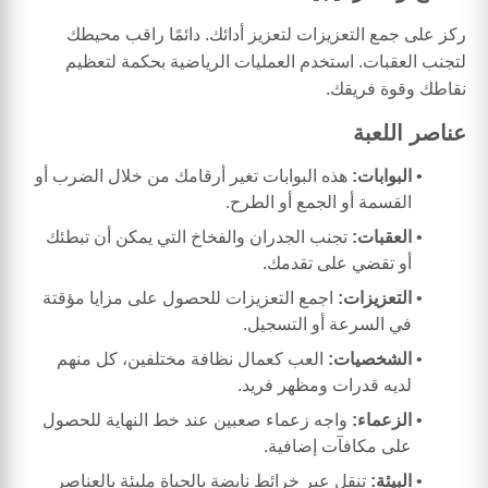
ركز على جمع التعزيزات لتعزيز أدائك. دائمًا راقب محيطك
لتجنب العقبات. استخدم العمليات الرياضية بحكمة لتعظيم
نقاطك وقوة فريقك.
عناصر اللعبة
البوابات:
هذه البوابات تغير أرقامك من خلال الضرب أو
القسمة أو الجمع أو الطرح.
العقبات:
تجنب الجدران والفخاخ التي يمكن أن تبطئك
أو تقضي على تقدمك.
التعزيزات:
اجمع التعزيزات للحصول على مزايا مؤقتة
في السرعة أو التسجيل.
الشخصيات:
العب كعمال نظافة مختلفين، كل منهم
لديه قدرات ومظهر فريد.
الزعماء:
واجه زعماء صعبين عند خط النهاية للحصول
على مكافآت إضافية.
البيئة:
تنقل عبر خرائط نابضة بالحياة مليئة بالعناصر