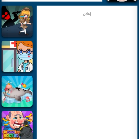
إعلان