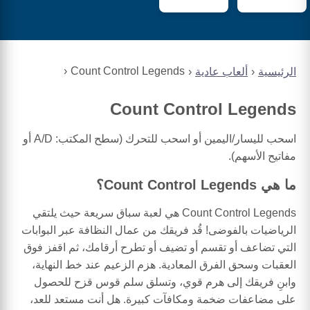
Count Control Legends
الرئيسية
ألعاب عادية
Count Control Legends
اسحب لليسار/اليمين أو اسحب للتحرك (سطح المكتب: A/D أو
مفاتيح الأسهم).
ما هي Count Control Legends؟
Count Control Legends هي لعبة سباق سريعة حيث يلتقي
الرياضيات بالفوضى! قُد فريقك من عمال النظافة عبر البوابات
التي تضاعف أو تقسم أو تضيف أو تطرح أرقامك، ثم اقفز فوق
العقبات وسحق الفرق المعادية. هزم الزعيم عند خط النهاية،
وابنِ فريقك إلى هرم قوي، وتسلق سلم قوس قزح للحصول
على مضاعفات ضخمة ومكافآت كبيرة. هل أنت مستعد للعد،