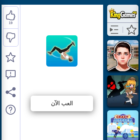
19
Wacky Flip
⭐ 90.48% (21 الأصوات)
العب الآن