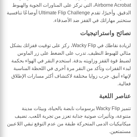
Airborne Acrobat، التي تركز على المناورات الجوية والهبوط
الدقيق. وأخيرًا، تقدم Ultimate Flip Challenge أوضاعًا تنافسية
ستختبر مهاراتك في القفز ضد الأصدقاء.
نصائح واستراتيجيات
لزيادة نقاطك في Wacky Flip، ركز على توقيت قفزاتك بشكل
مثالي للهبوط النظيف. تدرب على الضغط على زر الماوس
لضبط قوة القفز وزاويته بدقة. استخدم النقر في الهواء بحكمة
لبدء القفزات وتأكد من النقر مرة أخرى في اللحظة المناسبة
لإنهاء أنيق. جرب زوايا مختلفة لاكتشاف أكثر مسارات الإطلاق
فعالية.
عناصر اللعبة
تتميز Wacky Flip برسومات نابضة بالحياة، وبيئات مدينة
متنوعة، وتأثيرات صوتية جذابة تعزز من تجربة اللعب. تضيف
ميكانيكيات الدمى المتحركة طبقة من عدم التوقع تبقي اللاعبين
مستمتعين.