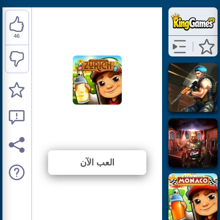
46
Subway Surfers: Zurich
⭐ 86.79% (53 الأصوات)
العب الآن