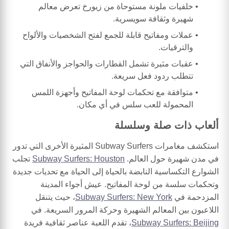
خلفيات ملونة مستوحاة من زيورخ تعرض معالم
شهيرة وثقافة سويسرية.
عملات ومفاتيح قابلة للجمع لفتح الشخصيات والألواح
والترقيات.
عقبات مثيرة تشمل القطارات والحواجز والأنفاق التي
تتطلب ردود فعل سريعة.
متوافقة مع تحكمات لوحة المفاتيح وأجهزة اللمس
المحمولة للعب سلس في أي مكان.
ألعاب ذات صلة وسلسلة
استكشف مغامرات Subway Surfers المثيرة الأخرى التي تدور
في مدن شهيرة حول العالم.
Subway Surfers: Houston
تجلب
الشوارع التكساسية النابضة بالحياة إلى الحياة مع تحديات جديدة
وتحكمات سلسة من لوحة المفاتيح. عيش أجواء المدينة
المزدحمة في
Subway Surfers: New York
، حيث يتنقل
اللاعبون بين المعالم الشهيرة وحركة المرور السريعة. في
Subway Surfers: Beijing
، تقدم اللعبة عناصر ثقافية فريدة