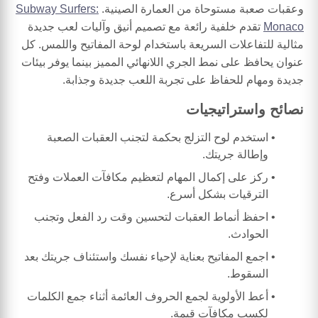
وعقبات صعبة مستوحاة من العمارة الصينية.
Subway Surfers:
Monaco
تقدم خلفية رائعة مع تصميم أنيق وآليات لعب جديدة
مثالية للتفاعلات السريعة باستخدام لوحة المفاتيح واللمس. كل
عنوان يحافظ على نمط الجري اللانهائي المميز بينما يوفر بيئات
جديدة ومهام للحفاظ على تجربة اللعب جديدة وجذابة.
نصائح واستراتيجيات
استخدم لوح التزلج بحكمة لتجنب العقبات الصعبة
وإطالة جريتك.
ركز على إكمال المهام لتعظيم مكافآت العملات وفتح
الترقيات بشكل أسرع.
احفظ أنماط العقبات لتحسين وقت رد الفعل وتجنب
الحوادث.
اجمع المفاتيح بعناية لإحياء نفسك واستئناف جريتك بعد
السقوط.
أعط الأولوية لجمع الحروف العائمة أثناء جمع الكلمات
لكسب مكافآت قيمة.