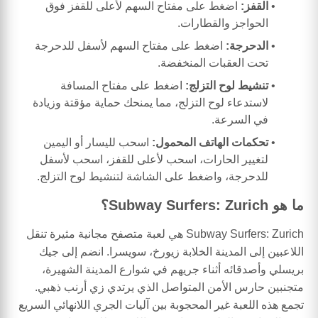
القفز:
اضغط على مفتاح السهم لأعلى للقفز فوق
الحواجز والقطارات.
الدحرجة:
اضغط على مفتاح السهم لأسفل للدحرجة
تحت العقبات المنخفضة.
تنشيط لوح التزلج:
اضغط على مفتاح المسافة
لاستدعاء لوح التزلج، مما يمنحك حماية مؤقتة وزيادة
في السرعة.
تحكمات الهاتف المحمول:
اسحب لليسار أو اليمين
لتغيير الحارات، اسحب لأعلى للقفز، اسحب لأسفل
للدحرجة، واضغط على الشاشة لتنشيط لوح التزلج.
ما هو Subway Surfers: Zurich؟
Subway Surfers: Zurich هي لعبة متصفح مجانية مثيرة تنقل
اللاعبين إلى المدينة الخلابة زيورخ، سويسرا. انضم إلى جيك
بريسلي وأصدقائه أثناء جريهم في شوارع المدينة الشهيرة،
متجنبين حارس الأمن المتواصل الذي يرتدي زي أرنب ذهبي.
تجمع هذه اللعبة غير المحجوبة بين آليات الجري اللانهائي السريع