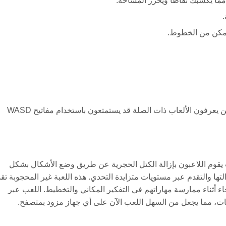
ما يكسبك نقاطًا ويحرر المساحة.
ممكن من الخطوط.
لا حاجة لإدخال لوحة المفاتيح في 1000 Blocks، ولكن اللاعبون الذين يعرفون الألعاب ذات الصلة قد يستمتعون باستخدام مفاتيح WASD
غاية حيث يقوم اللاعبون بإزالة الكتل الحجرية عن طريق وضع الأشكال بشكل
ها والتقدم عبر مستويات متزايدة التحدي. هذه اللعبة غير المحجوبة تق
اء أثناء ممارسة مهاراتهم في التفكير المكاني والتخطيط. اللعب عبر