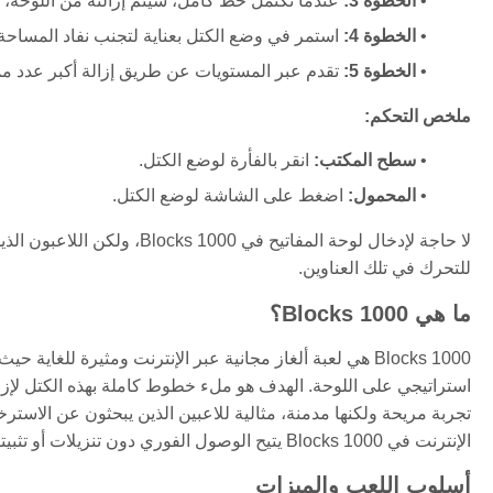
الخطوة 3:
عندما تكتمل خط كامل، سيتم إزالته من اللوحة، م
الخطوة 4:
استمر في وضع الكتل بعناية لتجنب نفاد المساحة.
الخطوة 5:
تقدم عبر المستويات عن طريق إزالة أكبر عدد 
ملخص التحكم:
سطح المكتب:
انقر بالفأرة لوضع الكتل.
المحمول:
اضغط على الشاشة لوضع الكتل.
للتحرك في تلك العناوين.
ما هي 1000 Blocks؟
1000 Blocks هي لعبة ألغاز مجانية عبر الإنترنت ومثيرة لل
استراتيجي على اللوحة. الهدف هو ملء خطوط كاملة بهذه الكتل لإزالت
تجربة مريحة ولكنها مدمنة، مثالية للاعبين الذين يبحثون عن الاسترخ
الإنترنت في 1000 Blocks يتيح الوصول الفوري دون تنزيلات أو تثبيتات، مما يجعل من السهل اللعب الآن على أي جهاز مزود بمتصفح.
أسلوب اللعب والميزات