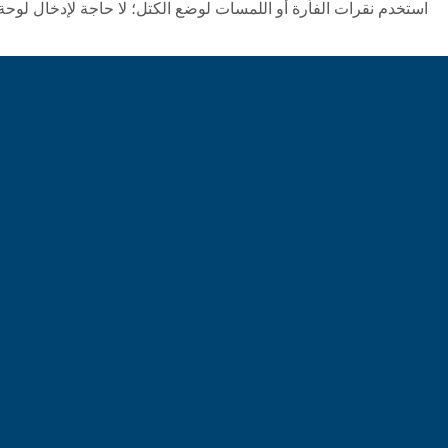
استخدم نقرات الفأرة أو اللمسات لوضع الكتل؛ لا حاجة لإدخال لوحة ال