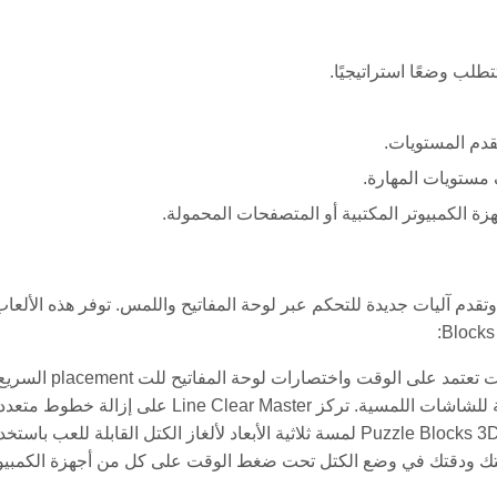
طلب وضعًا استراتيجيًا.
قدم المستويات.
مستويات المهارة.
لكمبيوتر المكتبية أو المتصفحات المحمولة.
قدم آليات جديدة للتحكم عبر لوحة المفاتيح واللمس. توفر هذه الألعا
تعزز لعبة Block Puzzle Classic التناسب التقليدي للكتل مع تحديات تعتمد على الوقت واختصارات لوحة المفاتيح للت t
تقدم Shape Stack Mania آليات تكديس تتطلب تحكمًا دقيقًا، مثالية للشاشات اللمسية. تركز Line Clear Master على إزالة خطوط
في وقت واحد باستخدام مفاتيح WASD أو إيماءات السحب. تضيف Puzzle Blocks 3D لمسة ثلاثية الأبعاد لألغاز الكتل القابلة للعب باس
 أو السحب بالإصبع. أخيرًا، تتحدى Block Fit Blitz سرعتك ودقتك في وضع الكتل تحت ضغط الوقت على كل من أجهزة الكمب