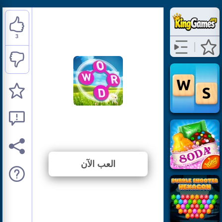
3
Word City Crossed
⭐ 100% (3 الأصوات)
العب الآن