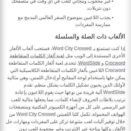
غير محجوب ومجاني للعب في أي وقت في متصفحك
دون تنزيلات.
يجذب اللاعبين بموضوع السفر العالمي المدمج مع
ممارسة المفردات.
الألعاب ذات الصلة والسلسلة
إذا كنت تستمتع بـ Word City Crossed، فستحب ألعاب الألغاز
الأخرى المستندة إلى الويب مثل
لعبة ألغاز الكلمات المتقاطعة
Crocword
و
WordSlide
. تتحدى لعبة ألغاز الكلمات المتقاطعة
Crocword اللاعبين بألغاز الكلمات المتقاطعة الكلاسيكية التي
يمكن حلها باستخدام لوحة المفاتيح أو إدخال اللمس، وهي مثالية
لأولئك الذين يحبون تشكيل الكلمات بشكل منظم. تقدم
WordSlide آلية فريدة من نوعها حيث يقوم اللاعبون بإعادة
ترتيب بلاطات الحروف لإنشاء كلمات، مما يجعلها مثالية للعب
غير الرسمي على كل من أجهزة الكمبيوتر المكتبية ومتصفحات
الهواتف المحمولة. تكمل كلتا اللعبتين Word City Crossed من
خلال توفير آليات لعب متنوعة تركز على المفردات ومهارات حل
الألغاز، وكلها متاحة عبر الإنترنت وغير محجوبة للعب دون