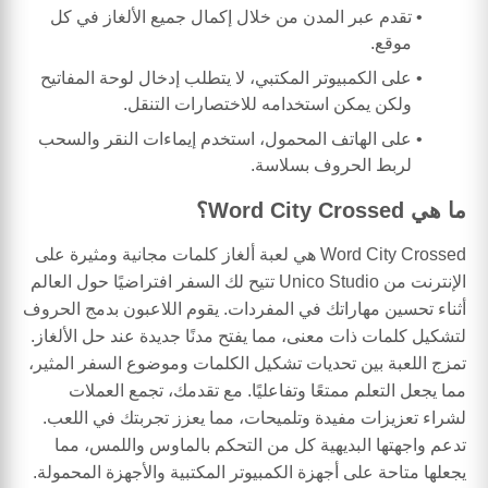
تقدم عبر المدن من خلال إكمال جميع الألغاز في كل
موقع.
على الكمبيوتر المكتبي، لا يتطلب إدخال لوحة المفاتيح
ولكن يمكن استخدامه للاختصارات التنقل.
على الهاتف المحمول، استخدم إيماءات النقر والسحب
لربط الحروف بسلاسة.
ما هي Word City Crossed؟
Word City Crossed هي لعبة ألغاز كلمات مجانية ومثيرة على
الإنترنت من Unico Studio تتيح لك السفر افتراضيًا حول العالم
أثناء تحسين مهاراتك في المفردات. يقوم اللاعبون بدمج الحروف
لتشكيل كلمات ذات معنى، مما يفتح مدنًا جديدة عند حل الألغاز.
تمزج اللعبة بين تحديات تشكيل الكلمات وموضوع السفر المثير،
مما يجعل التعلم ممتعًا وتفاعليًا. مع تقدمك، تجمع العملات
لشراء تعزيزات مفيدة وتلميحات، مما يعزز تجربتك في اللعب.
تدعم واجهتها البديهية كل من التحكم بالماوس واللمس، مما
يجعلها متاحة على أجهزة الكمبيوتر المكتبية والأجهزة المحمولة.