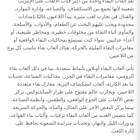
تُعد ألعاب البقاء واحدة من أكثر فئات الألعاب على الإنترنت
شعبية لأنها تجمع بين الاستكشاف، والصناعة، وإدارة الموارد،
والقتال في تجارب لعب مثيرة. يبدأ اللاعبون غالبًا بإمدادات
محدودة ويجب عليهم البحث عن الطعام، والأدوات، والأسلحة،
والمأوى أثناء النجاة من مخلوقات خطيرة، ومخاطر طبيعية، أو
أعداء عدائيين. سواء كنت تستمتع بمحاكيات البقاء الواقعية أو
مغامرات البقاء المليئة بالحركة، هناك ألعاب بقاء تناسب كل نوع
من اللاعبين.
تأتي ألعاب البقاء أونلاين بأنماط متعددة، بما في ذلك ألعاب بقاء
الزومبي، مغامرات البقاء في الجزر، محاكيات الصناعة، تحديات
ما بعد الكارثة، ألعاب استكشاف البرية، معارك بقاء متعددة
اللاعبين، وتجارب عالم مفتوح على طراز الساندبوكس. تركز
بعض الألعاب على الجوع الواقعي، والطقس، وأنظمة الصناعة،
بينما يركز البعض الآخر على القتال، والبناء، والحركة السريعة.
كما تتضمن العديد من ألعاب البقاء ترقيات، وآليات بناء القواعد،
ودورات الليل والنهار، وتحديات متزايدة الصعوبة تحافظ على
إثارة اللعب.