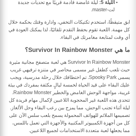
الليلة 5:
ليلة غامضة قادمة قريبًا مع تحديات جديدة
لت-master.
ابق متيقظًا، استخدم تكتيكات التخفي، وادارة وقتك بحكمة خلال
كل مهمة. اللعبة تقوم بحفظ التقدم تلقائيًا، لذا يمكنك العودة في
أي وقت لمتابعة مغامرتك في البقاء.
ما هي Survivor In Rainbow Monster؟
Survivor In Rainbow Monster هي لعبة متصفح مجانية مثيرة
حيث تلعب كطفل غير مسمى محاصر في متنزه ترفيهي غريب
يسمى Spooky Park. تم اختطافك خلال رحلة مدرسية، ويجب
عليك البقاء على قيد الحياة لخمسة ليالٍ مكثفة بمفردك في بيئة
غريبة، مواجهة الوحش الغامض والخطير Rainbow Monster.
تتحدى هذه اللعبة غير المحجوبة اللاعبين لإكمال مهام فريدة كل
ليلة أثناء تجنب الوحش، مما يمزج بين رعب البقاء وحل الألغاز.
تصميمها الملائم للهواتف المحمولة يسمح بلعب سلس الآن على
كل من أجهزة الكمبيوتر المكتبية والأجهزة التي تعمل باللمس،
مما يجعلها لعبة متعددة الاستخدامات لجميع اللاعبين.