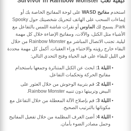
كيفية لعب Survivor In Rainbow Monster
استخدم
مفاتيح WASD
على لوحة المفاتيح الخاصة بك أو
إيماءات السحب على الهاتف لتحريك شخصيتك حول Spooky
Park. يسمح لك
الماوس
أو نقرات شاشة اللمس بالتفاعل مع
الأشياء مثل الكتل، والآلات، ومفاتيح الإضاءة خلال كل مهمة
ليلية. تجنب الاتصال المباشر مع Rainbow Monster من خلال
البقاء خارج رؤيته والاختباء وراء العقبات. أكمل كل مهمة محددة
في الليل للبقاء على قيد الحياة وفتح التحدي التالي:
الليلة 1:
ابحث عن الكتل المتناثرة وجمعها باستخدام
مفاتيح الحركة وتحكمات التفاعل.
الليلة 2:
قم بتربية الوحوش من خلال العثور على
البيض وتربيتها دون تنبيه Rainbow Monster.
الليلة 3:
قم بإصلاح الآلة المعطلة من خلال التفاعل مع
مكوناتها بالترتيب الصحيح.
الليلة 4:
أضئ الغرف المظلمة من خلال تفعيل المفاتيح
وحمل مصادر الضوء بأمان.