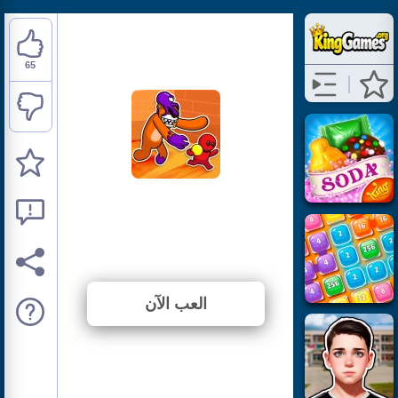
65
Survivor In Rainbow
Monster
⭐ 95.59% (68 الأصوات)
العب الآن