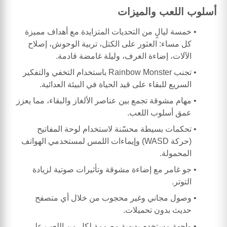
أسلوب اللعب والميزات
خمسة ليالٍ من التحديات المتزايدة مع أهداف مميزة
كل مساء: العثور على الكتل، تربية الوحوش، إصلاح
الآلات، إضاءة الغرف، وليلة غامضة قادمة.
تجنب Rainbow Monster باستخدام التخفي والتفكير
السريع للبقاء على قيد الحياة في البيئة العدائية.
مهام مشوقة تجمع بين عناصر الألغاز والبقاء، مما يعزز
عمق أسلوب اللعب.
تحكمات بسيطة محسّنة لاستخدام لوحة المفاتيح
(حركة WASD) وإيماءات اللمس لمستخدمي الهواتف
المحمولة.
جو غامر مع إضاءة مشوقة وتأثيرات صوتية لزيادة
التوتر.
وصول مجاني وغير محجوب من خلال أي متصفح
حديث بدون تحميلات.
واجهة مستخدم بديهية مصممة لكل من اللعب على