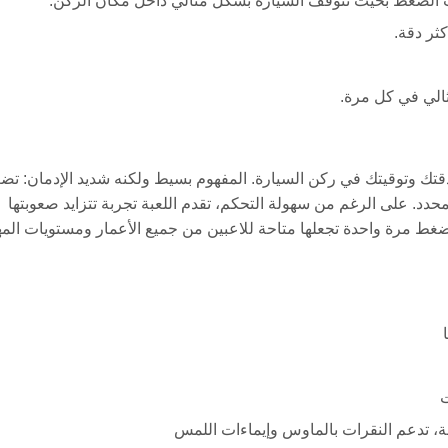
يت الضغط بحيث تتوقف السيارة بشكل مثالي داخل مكان الركن.
كثر دقة.
الي في كل مرة.
رنت تتحدى دقتك وتوقيتك في ركن السيارة. المفهوم بسيط ولكنه شديد الإدمان: ت
دد. على الرغم من سهولة التحكم، تقدم اللعبة تجربة تتزايد صعوبتها
الضغط مرة واحدة تجعلها متاحة للاعبين من جميع الأعمار ومستويات المه
ت
ة، تدعم النقرات بالماوس وإيماءات اللمس