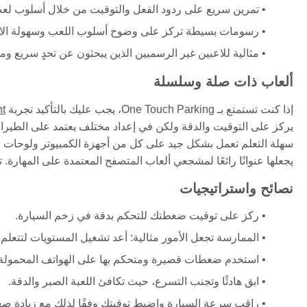
تمرين سريع على ردود الفعل والتوقيت من خلال أسلوب ل
رسومات بسيطة تركز على وضوح أسلوب اللعب وسهولة الا
مثالية للاعبين غير الرسميين الذين يبحثون عن تحدٍ سريع وم
ألعاب ذات صلة وسلسلة
إذا كنت تستمتع بـ One Touch Parking، يجب عليك بالتأكيد تجربة
ht
سهلة التعلم تعمل بشكل جيد على كل من أجهزة الكمبيوتر ولوحات الل
يجعلها عنوانًا رائعًا لمشجعي ألعاب المتصفح المعتمدة على المهارة. 
نصائح واستراتيجيات
ركز على توقيت ضغطتك للتحكم بدقة في زخم السيارة.
الممارسة تجعل الأمور مثالية: أعد تشغيل المستويات لتتعلم 
استخدم ضغطات قصيرة ومتحكم بها على الهواتف المحمولة أ
ابق هادئًا وتجنب التسرع، حيث تكافئ اللعبة الصبر والدقة.
راقب سرعة السيارة واضبط توقيتك وفقًا لذلك مع زيادة صع