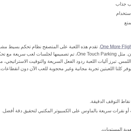
عب جذاب
ستخدام
متع
One More Flig
. تقدم هذه اللعبة على المتصفح نظام تحكم بسيط مشاب
يركز على التوقيت والدقة ولكن في إعداد مختلف يعتمد على الطيران. مثل One Touch Parking، تم تصميمها لجلسات لعب س
مس. تبرز آليات اللعبة ردود الفعل السريعة والتوقيت الاستراتيجي، مم
توفر كلتا اللعبتين تجربة مجانية وغير محجوبة للعب الآن دون انقطاعات.
نقاط التوقف الدقيقة.
و نقرات سريعة بالماوس على الكمبيوتر المكتبي لتحقيق دقة أفضل.
وبة المستويات.