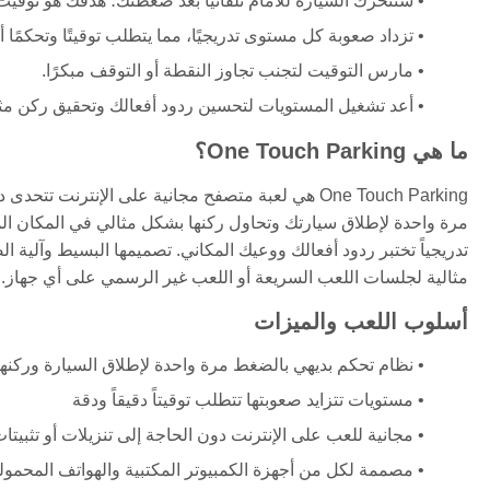
ستتحرك السيارة للأمام تلقائيًا بعد ضغطتك؛ هدفك هو توق
تزداد صعوبة كل مستوى تدريجيًا، مما يتطلب توقيتًا وتحكمًا أ
مارس التوقيت لتجنب تجاوز النقطة أو التوقف مبكرًا.
أعد تشغيل المستويات لتحسين ردود أفعالك وتحقيق ركن مث
ما هي One Touch Parking؟
One Touch Parking هي لعبة متصفح مجانية على الإنت
مرة واحدة لإطلاق سيارتك وتحاول ركنها بشكل مثالي في المكان المح
تدريجياً تختبر ردود أفعالك ووعيك المكاني. تصميمها البسيط وآلية 
مثالية لجلسات اللعب السريعة أو اللعب غير الرسمي على أي جهاز.
أسلوب اللعب والميزات
نظام تحكم بديهي بالضغط مرة واحدة لإطلاق السيارة وركنها
مستويات تتزايد صعوبتها تتطلب توقيتاً دقيقاً ودقة
مجانية للعب على الإنترنت دون الحاجة إلى تنزيلات أو تثبيتا
مصممة لكل من أجهزة الكمبيوتر المكتبية والهواتف المحمول