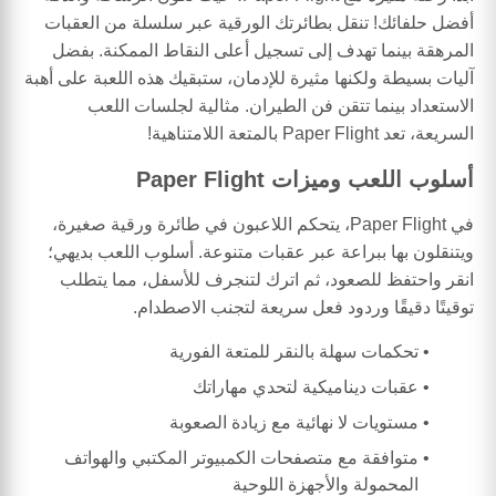
أفضل حلفائك! تنقل بطائرتك الورقية عبر سلسلة من العقبات
المرهقة بينما تهدف إلى تسجيل أعلى النقاط الممكنة. بفضل
آليات بسيطة ولكنها مثيرة للإدمان، ستبقيك هذه اللعبة على أهبة
الاستعداد بينما تتقن فن الطيران. مثالية لجلسات اللعب
السريعة، تعد Paper Flight بالمتعة اللامتناهية!
أسلوب اللعب وميزات Paper Flight
في Paper Flight، يتحكم اللاعبون في طائرة ورقية صغيرة،
ويتنقلون بها ببراعة عبر عقبات متنوعة. أسلوب اللعب بديهي؛
انقر واحتفظ للصعود، ثم اترك لتنجرف للأسفل، مما يتطلب
توقيتًا دقيقًا وردود فعل سريعة لتجنب الاصطدام.
تحكمات سهلة بالنقر للمتعة الفورية
عقبات ديناميكية لتحدي مهاراتك
مستويات لا نهائية مع زيادة الصعوبة
متوافقة مع متصفحات الكمبيوتر المكتبي والهواتف
المحمولة والأجهزة اللوحية