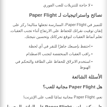
لا حاجة للتنزيلات للعب الفوري
نصائح واستراتيجيات لـ Paper Flight
للتميز في Paper Flight، الممارسة تجعلها مثالية! ركز على
إتقان توقيت نقراتك للحفاظ على الارتفاع أثناء تجنب العقبات.
تعلم أنماط العقبات لتوقع تحركاتك وتحسين نتيجتك.
احتفظ بإصبعك جاهزًا للنقر في أي لحظة
راقب العقبات المنخفضة لتجنب الاصطدام
استخدم الانزلاق للحفاظ على الطاقة والتحكم في
الهبوط
الأسئلة الشائعة
هل Paper Flight مجانية للعب؟
نعم، Paper Flight مجانية تمامًا للعب على الإنترنت!
هل يمكنني لعب Paper Flight على الهاتف المحمول