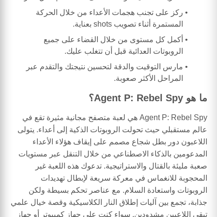
ركز على تجنب هجمات الأعداء من خلال الحركة
المستمرة أثناء تصويب shots بعناية.
أكمل كل مستوى من خلال القضاء على جميع
الروبوتات العدائية قبل أن تتغلب عليك.
مارس التوقيت والدقة لتحسين نتيجتك والتقدم عبر
المراحل الأكثر صعوبة.
ما هو Agent P: Rebel Spy؟
Agent P: Rebel Spy هي لعبة متصفح مجانية مثيرة تقع في
عالم مستقبلي حيث تحولت الروبوتات الذكية إلى أعداء. يتولى
اللاعبون دور بطل شجاع مصمم على إيقاف هؤلاء الأعداء
المدعومين بالذكاء الاصطناعي من خلال التنقل عبر مستويات
صعبة مليئة بالقتال والاستراتيجية. تدعوك هذه اللعبة غير
المحجوبة للانغماس في معركة سريعة لإبطال تهديدات
الروبوتات واستعادة السلام. مع عناصر تحكم بسيطة ولكن
جذابة، تجمع بين آليات إطلاق النار الكلاسيكية وقصة خيال علمي
تبقي اللاعبين مشدودين. سواء كنت على جهاز كمبيوتر أو جهاز