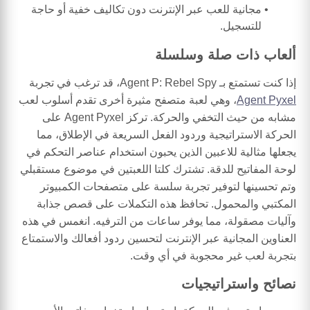
مجانية للعب عبر الإنترنت دون تكاليف خفية أو حاجة
للتسجيل.
ألعاب ذات صلة وسلسلة
إذا كنت تستمتع بـ Agent P: Rebel Spy، قد ترغب في تجربة
Agent Pyxel
، وهي لعبة متصفح مثيرة أخرى تقدم أسلوب لعب
مشابه من حيث التخفي والحركة. تركز Agent Pyxel على
الحركة الاستراتيجية وردود الفعل السريعة في الإطلاق، مما
يجعلها مثالية للاعبين الذين يحبون استخدام عناصر التحكم في
لوحة المفاتيح للدقة. تشترك كلتا اللعبتين في موضوع مستقبلي
وتم تحسينها لتوفير تجربة سلسة على متصفحات الكمبيوتر
المكتبي والمحمول. تحافظ هذه التكملات على قصص جذابة
وآليات مصقولة، مما يوفر ساعات من الترفيه. انغمس في هذه
العناوين المجانية عبر الإنترنت لتحسين ردود أفعالك والاستمتاع
بتجربة لعب غير محجوبة في أي وقت.
نصائح واستراتيجيات