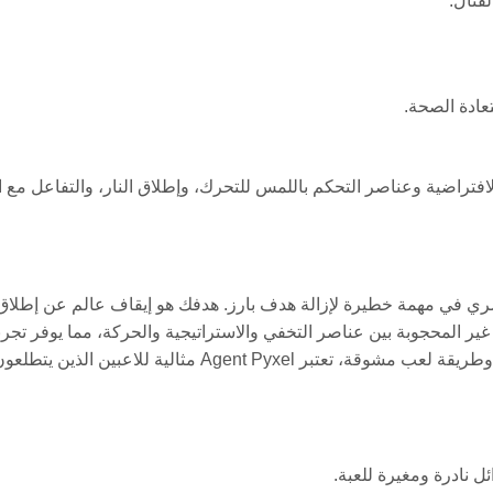
قتال.
عادة الصحة.
فتراضية وعناصر التحكم باللمس للتحرك، وإطلاق النار، والتفاعل مع ال
عميل سري في مهمة خطيرة لإزالة هدف بارز. هدفك هو إيقاف عالم عن إطلاق
غير المحجوبة بين عناصر التخفي والاستراتيجية والحركة، مما يوفر تجرب
غامرة لعشاق ألعاب التجسس وإطلاق النار. مع عناصر تحكم بديهية وطريقة لعب مشوقة، تعتبر Agent Pyxel مثالية للاعبين الذين يتط
ئل نادرة ومغيرة للعبة.