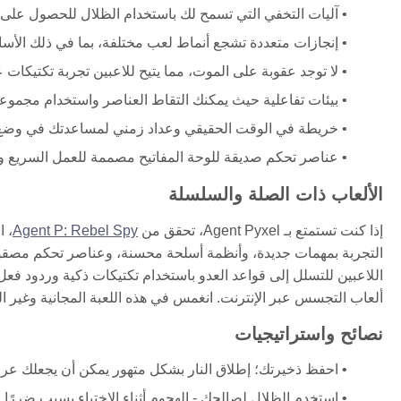
آليات التخفي التي تسمح لك باستخدام الظلال للحصول عل
إنجازات متعددة تشجع أنماط لعب مختلفة، بما في ذلك الأسا
لا توجد عقوبة على الموت، مما يتيح للاعبين تجربة تكتيكات ع
بيئات تفاعلية حيث يمكنك التقاط العناصر واستخدام مجموعا
خريطة في الوقت الحقيقي وعداد زمني لمساعدتك في وضع ا
عناصر تحكم صديقة للوحة المفاتيح مصممة للعمل السريع وا
الألعاب ذات الصلة والسلسلة
إذا كنت تستمتع بـ Agent Pyxel، تحقق من
Agent P: Rebel Spy
، ا
اللاعبين للتسلل إلى قواعد العدو باستخدام تكتيكات ذكية وردود فعل
ألعاب التجسس عبر الإنترنت. انغمس في هذه اللعبة المجانية وغي
نصائح واستراتيجيات
احفظ ذخيرتك؛ إطلاق النار بشكل متهور يمكن أن يجعلك عر
استخدم الظلال لصالحك - الهجوم أثناء الاختباء يسبب ضررًا 