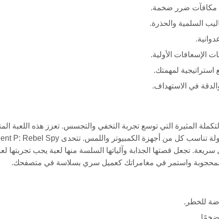
ى مكافآت ضرر ضخمة.
ليب السلمية والحذرة.
دوانية.
ت الإسعافات الأولية.
ستراتيجية لمهمتك.
لدقة في الاستهداف.
لتكملة المثيرة التي توسع تجربة التخفي والتجسس. تعزز هذه اللعبة ال
التجربة بمهمات جديدة، وأنظمة أسلحة محسنة، وعناصر تحكم مصقولة تناسب كل من أجهزة الكمبيوتر واللمس. تتحدى py
 سريعة. تجعل قصتها الجذابة وآلياتها السلسة منها لعبة يجب تجربتها ل
ر المحجوبة واستمر في مغامراتك كعميل سري بسلاسة في متصفحك.
ضة للخطر.
ضخمًا.