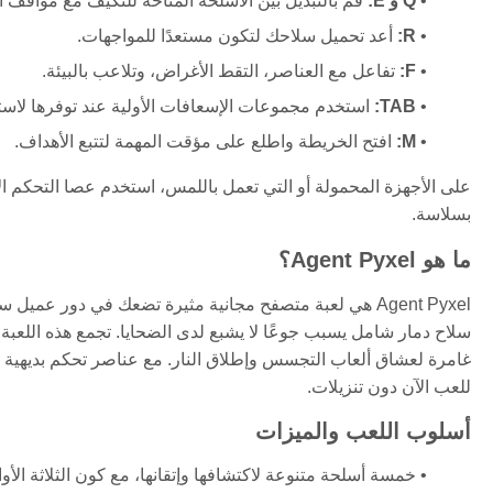
Q و E:
قم بالتبديل بين الأسلحة المتاحة للتكيف مع مواقف ال
R:
أعد تحميل سلاحك لتكون مستعدًا للمواجهات.
F:
تفاعل مع العناصر، التقط الأغراض، وتلاعب بالبيئة.
TAB:
استخدم مجموعات الإسعافات الأولية عند توفرها لاست
M:
افتح الخريطة واطلع على مؤقت المهمة لتتبع الأهداف.
على الأجهزة المحمولة أو التي تعمل باللمس، استخدم عصا التحكم الا
بسلاسة.
ما هو Agent Pyxel؟
Agent Pyxel هي لعبة متصفح مجانية مثيرة تضعك في دور 
سلاح دمار شامل يسبب جوعًا لا يشبع لدى الضحايا. تجمع هذه اللعبة 
للعب الآن دون تنزيلات.
أسلوب اللعب والميزات
خمسة أسلحة متنوعة لاكتشافها وإتقانها، مع كون الثلاثة الأوا