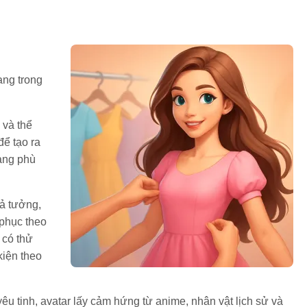
ang trong
 và thể
để tạo ra
rang phù
iả tưởng,
 phục theo
 có thử
kiện theo
êu tinh, avatar lấy cảm hứng từ anime, nhân vật lịch sử và