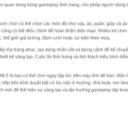
ần quan trọng trong gameplay thời trang, cho phép người dùng 
gười chơi có thể chọn các món đồ như váy, áo, quần, giày và á
 cũng có thể điều chỉnh để hoàn thiện diện mạo. Nhiều trò chơ
, thế giới giả tưởng, đám cưới hoặc sự kiện theo mùa.
 xếp lớp trang phục, tạo dáng nhân vật và dựng cảnh để kể chu
ết kế sáng tạo. Cuộc thi thời trang và thử thách kiểu trình di
L5 là bạn có thể chơi ngay lập tức trên máy tính để bàn, điện 
 tiếp trên trình duyệt bất cứ lúc nào ở trường, nhà hoặc nơi là
 mới để thể hiện sự sáng tạo và tận hưởng gameplay tập trung 