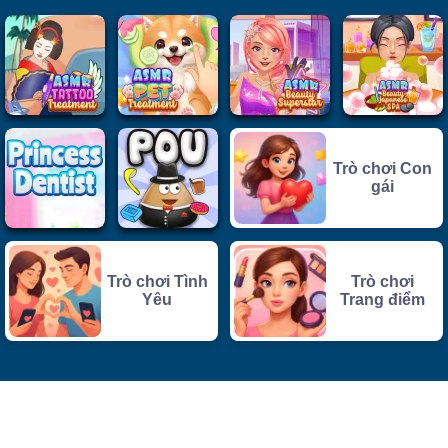
Trò chơi Con
gái
Trò chơi Tình
Trò chơi
Yêu
Trang điểm