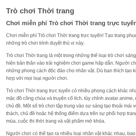
Trò chơi Thời trang
Chơi miễn phí Trò chơi Thời trang trực tuyế
Chơi miễn phí Trò chơi Thời trang trực tuyến! Tạo trang phụ
những trò chơi trình duyệt thú vị này.
Trò chơi Thời trang là một trong những thể loại trò chơi sáng 
hiện bản thân vào trải nghiệm chơi game hấp dẫn. Người chơi
những phong cách độc đáo cho nhân vật. Dù bạn thích tạo kiểu
hợp với mọi loại người chơi.
Trò chơi Thời trang trực tuyến có nhiều phong cách khác nhau
mặc đồ công chúa và truyện cổ tích, tùy chỉnh avatar anime,
chủ đề. Một số trò chơi tập trung vào sự sáng tạo thoải mái 
thách, chủ đề hoặc hệ thống điểm dựa trên sự phối hợp tran
mùa, cuộc thi thời trang và vật phẩm mở khóa.
Người chơi có thể tạo ra nhiều loại nhân vật khác nhau, bao