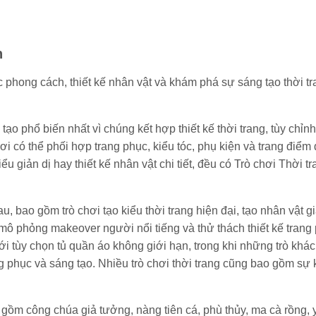
n
c phong cách, thiết kế nhân vật và khám phá sự sáng tạo thời tr
tạo phổ biến nhất vì chúng kết hợp thiết kế thời trang, tùy chỉnh
 có thể phối hợp trang phục, kiểu tóc, phụ kiện và trang điểm 
 giản dị hay thiết kế nhân vật chi tiết, đều có Trò chơi Thời t
, bao gồm trò chơi tạo kiểu thời trang hiện đại, tạo nhân vật g
 mô phỏng makeover người nổi tiếng và thử thách thiết kế trang
với tùy chọn tủ quần áo không giới hạn, trong khi những trò khác
g phục và sáng tạo. Nhiều trò chơi thời trang cũng bao gồm sự 
 gồm công chúa giả tưởng, nàng tiên cá, phù thủy, ma cà rồng, y