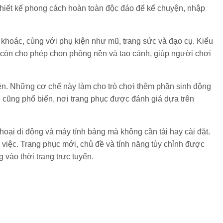
thiết kế phong cách hoàn toàn độc đáo để kể chuyện, nhập
o khoác, cùng với phụ kiện như mũ, trang sức và đạo cụ. Kiểu
i còn cho phép chọn phông nền và tạo cảnh, giúp người chơi
yện. Những cơ chế này làm cho trò chơi thêm phần sinh động
ễn cũng phổ biến, nơi trang phục được đánh giá dựa trên
thoại di động và máy tính bảng mà không cần tải hay cài đặt.
m việc. Trang phục mới, chủ đề và tính năng tùy chỉnh được
vào thời trang trực tuyến.