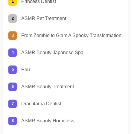
Princess Dentist
ASMR Pet Treatment
From Zombie to Glam A Spooky Transformation
ASMR Beauty Japanese Spa
Pou
ASMR Beauty Treatment
Draculaura Dentist
ASMR Beauty Homeless