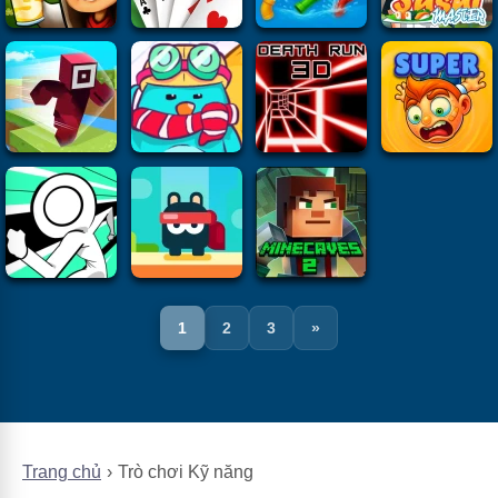
1
2
3
»
Trang chủ
Trò chơi Kỹ năng