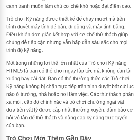
cạnh tranh muốn làm chủ cơ chế khó hoặc đạt điểm cao.
Trò chơi Kỹ năng được thiết kế để chạy mượt mà trên
trình duyệt máy tính để bàn, di động và máy tính bảng.
Điều khiển đơn giản kết hợp với cơ chế thử thách giúp
chúng dễ tiếp cận nhưng vẫn hấp dẫn sâu sắc cho mọi
trình độ kỹ năng.
Một trong những lợi thế lớn nhất của Trò chơi Kỹ năng
HTML5 là bạn có thể chơi ngay lập tức mà không cần tải
xuống hay cài đặt. Bạn có thể thưởng thức các Trò chơi
Kỹ năng không bị chặn trực tiếp trên trình duyệt bất cứ lúc
nào ở trường, nhà hoặc nơi làm việc. Các thử thách phản
xạ mới, cấp độ chính xác và trò chơi chướng ngại vật
dựa trên vật lý được cập nhật thường xuyên, đảm bảo cơ
hội vô tận để thử thách và nâng cao kỹ năng trực tuyến
của bạn.
Trò Chơi Mới Thêm Gần Đây