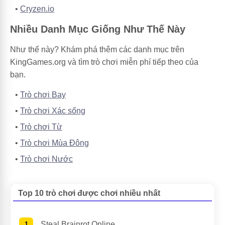
Cryzen.io
Nhiều Danh Mục Giống Như Thế Này
Như thế này? Khám phá thêm các danh mục trên
KingGames.org và tìm trò chơi miễn phí tiếp theo của
bạn.
Trò chơi Bay
Trò chơi Xác sống
Trò chơi Từ
Trò chơi Mùa Đông
Trò chơi Nước
Top 10 trò chơi được chơi nhiều nhất
Steal Brainrot Online