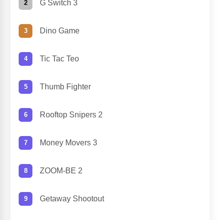
G Switch 3
Dino Game
Tic Tac Teo
Thumb Fighter
Rooftop Snipers 2
Money Movers 3
ZOOM-BE 2
Getaway Shootout