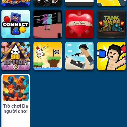
Trò chơi Đa
người chơi