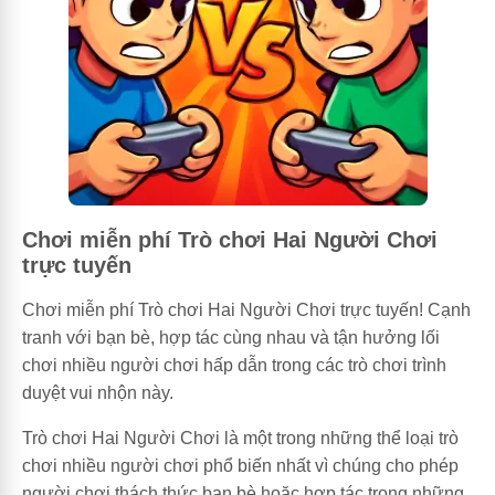
Chơi miễn phí Trò chơi Hai Người Chơi
trực tuyến
Chơi miễn phí Trò chơi Hai Người Chơi trực tuyến! Cạnh
tranh với bạn bè, hợp tác cùng nhau và tận hưởng lối
chơi nhiều người chơi hấp dẫn trong các trò chơi trình
duyệt vui nhộn này.
Trò chơi Hai Người Chơi là một trong những thể loại trò
chơi nhiều người chơi phổ biến nhất vì chúng cho phép
người chơi thách thức bạn bè hoặc hợp tác trong những