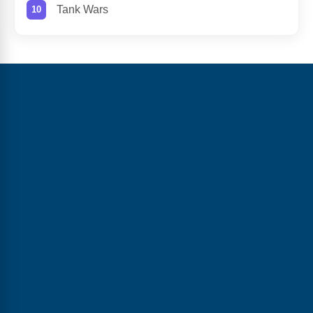
Tank Wars