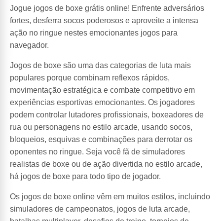
Jogue jogos de boxe grátis online! Enfrente adversários
fortes, desferra socos poderosos e aproveite a intensa
ação no ringue nestes emocionantes jogos para
navegador.
Jogos de boxe são uma das categorias de luta mais
populares porque combinam reflexos rápidos,
movimentação estratégica e combate competitivo em
experiências esportivas emocionantes. Os jogadores
podem controlar lutadores profissionais, boxeadores de
rua ou personagens no estilo arcade, usando socos,
bloqueios, esquivas e combinações para derrotar os
oponentes no ringue. Seja você fã de simuladores
realistas de boxe ou de ação divertida no estilo arcade,
há jogos de boxe para todo tipo de jogador.
Os jogos de boxe online vêm em muitos estilos, incluindo
simuladores de campeonatos, jogos de luta arcade,