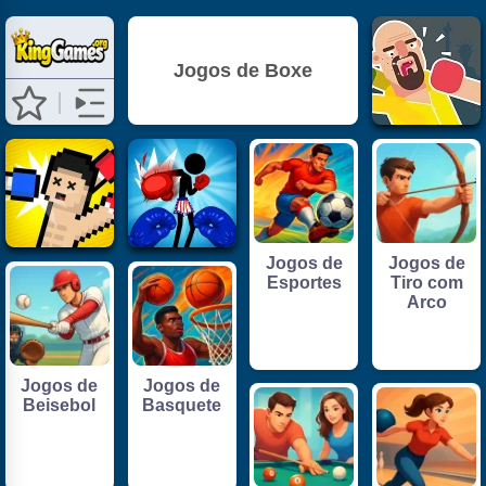
Jogos de Boxe
Jogos de
Jogos de
Esportes
Tiro com
Arco
Jogos de
Jogos de
Beisebol
Basquete