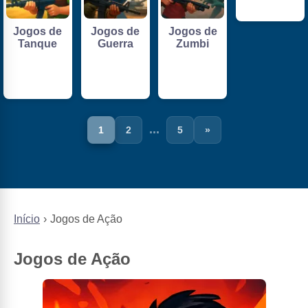
Jogos de
Jogos de
Jogos de
Tanque
Guerra
Zumbi
...
1
2
5
»
Início
Jogos de Ação
Jogos de Ação