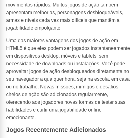
movimentos rápidos. Muitos jogos de ação também
apresentam melhorias, personagens desbloqueáveis,
armas e níveis cada vez mais difíceis que mantêm a
jogabilidade empolgante.
Uma das maiores vantagens dos jogos de ação em
HTML5 é que eles podem ser jogados instantaneamente
em dispositivos desktop, móveis e tablets, sem
necessidade de downloads ou instalações. Você pode
aproveitar jogos de ação desbloqueados diretamente no
seu navegador a qualquer hora, seja na escola, em casa
ou no trabalho. Novas missões, inimigos e desafios
cheios de ação são adicionados regularmente,
oferecendo aos jogadores novas formas de testar suas
habilidades e curtir uma jogabilidade online
emocionante.
Jogos Recentemente Adicionados