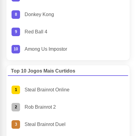
Donkey Kong
Red Ball 4
Among Us Impostor
Top 10 Jogos Mais Curtidos
Steal Brainrot Online
Rob Brainrot 2
Steal Brainrot Duel