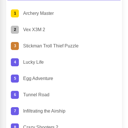
Archery Master
Vex X3M 2
Stickman Troll Thief Puzzle
Lucky Life
Egg Adventure
Tunnel Road
Infiltrating the Airship
Crazy Shooters 2