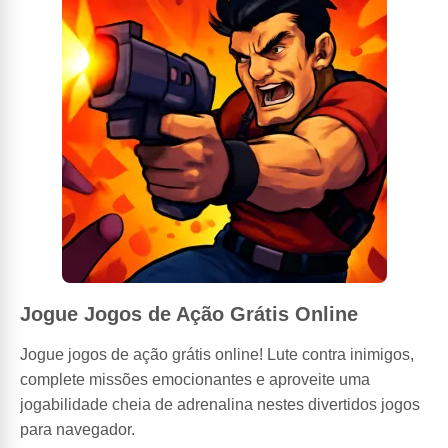
Jogue Jogos de Ação Grátis Online
Jogue jogos de ação grátis online! Lute contra inimigos,
complete missões emocionantes e aproveite uma
jogabilidade cheia de adrenalina nestes divertidos jogos
para navegador.