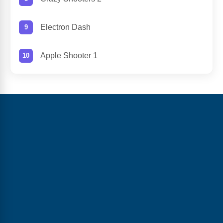
Electron Dash
Apple Shooter 1