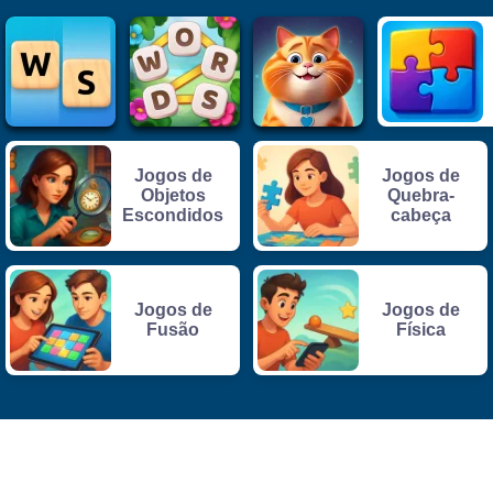
Jogos de
Jogos de
Objetos
Quebra-
Escondidos
cabeça
Jogos de
Jogos de
Fusão
Física