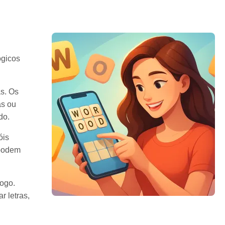
ógicos
s. Os
as ou
do.
óis
 podem
jogo.
r letras,