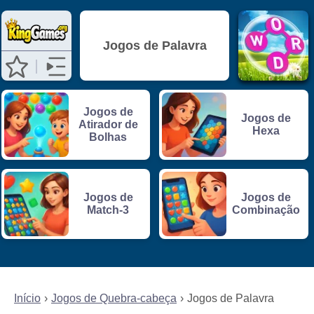
Jogos de Palavra
Jogos de
Jogos de
Atirador de
Hexa
Bolhas
Jogos de
Jogos de
Match-3
Combinação
Início
Jogos de Quebra-cabeça
Jogos de Palavra