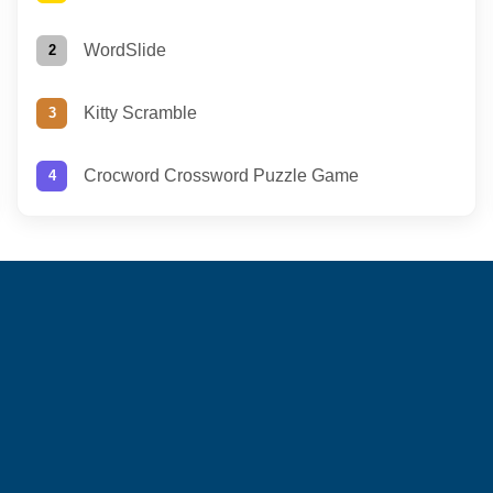
WordSlide
Kitty Scramble
Crocword Crossword Puzzle Game