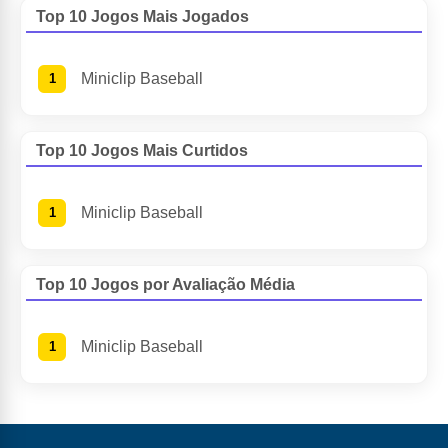
Top 10 Jogos Mais Jogados
Miniclip Baseball
Top 10 Jogos Mais Curtidos
Miniclip Baseball
Top 10 Jogos por Avaliação Média
Miniclip Baseball