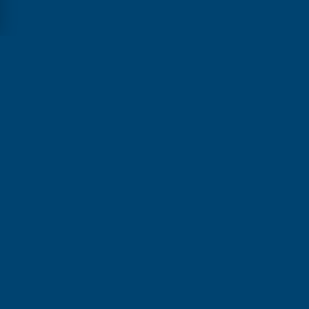
EMPRESA
Sobre nós
Contato
Ajuda & FAQ
Política de Idade