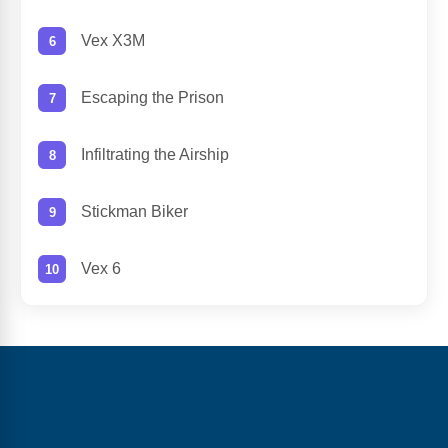
Vex X3M
Escaping the Prison
Infiltrating the Airship
Stickman Biker
Vex 6