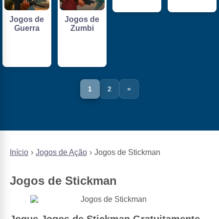
Jogos de
Jogos de
Guerra
Zumbi
1
2
»
Início
Jogos de Ação
Jogos de Stickman
Jogos de Stickman