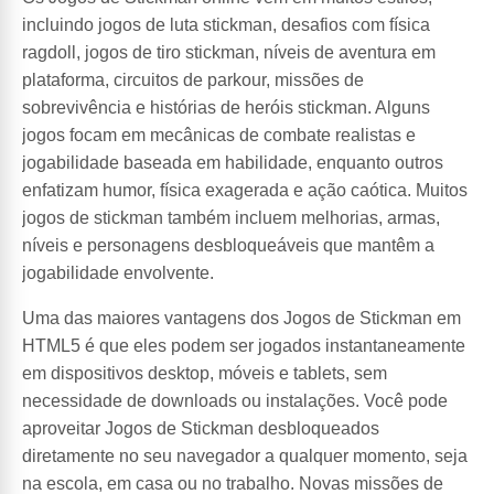
incluindo jogos de luta stickman, desafios com física
ragdoll, jogos de tiro stickman, níveis de aventura em
plataforma, circuitos de parkour, missões de
sobrevivência e histórias de heróis stickman. Alguns
jogos focam em mecânicas de combate realistas e
jogabilidade baseada em habilidade, enquanto outros
enfatizam humor, física exagerada e ação caótica. Muitos
jogos de stickman também incluem melhorias, armas,
níveis e personagens desbloqueáveis que mantêm a
jogabilidade envolvente.
Uma das maiores vantagens dos Jogos de Stickman em
HTML5 é que eles podem ser jogados instantaneamente
em dispositivos desktop, móveis e tablets, sem
necessidade de downloads ou instalações. Você pode
aproveitar Jogos de Stickman desbloqueados
diretamente no seu navegador a qualquer momento, seja
na escola, em casa ou no trabalho. Novas missões de