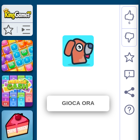
6
Merge Party
⭐ 85.71% (7 Voti)
GIOCA ORA