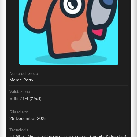
Nome del Gioco:
Merge Party
Valutazione:
⭐ 85.71%
(7 Voti)
Rilasciato:
25 December 2025
Tecnologia:
HTML5 - Gioco nel browser senza plugin (mobile & desktop)