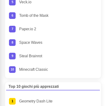
Veck.io
Tomb of the Mask
Paper.io 2
Space Waves
Steal Brainrot
Minecraft Classic
Top 10 giochi più apprezzati
Geometry Dash Lite