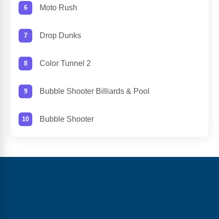
Moto Rush
Drop Dunks
Color Tunnel 2
Bubble Shooter Billiards & Pool
Bubble Shooter