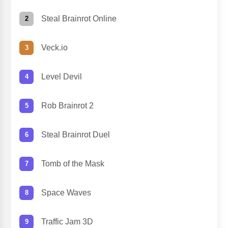
Steal Brainrot Online
Veck.io
Level Devil
Rob Brainrot 2
Steal Brainrot Duel
Tomb of the Mask
Space Waves
Traffic Jam 3D