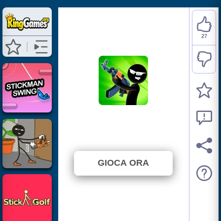
27
Stick Merge
⭐ 90% (30 Voti)
GIOCA ORA