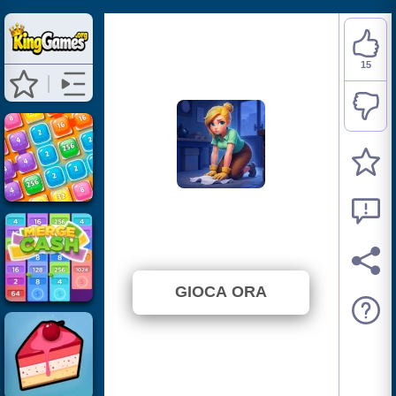
15
Merge Haven
⭐ 53.57% (28 Voti)
GIOCA ORA