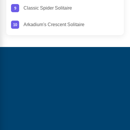
Classic Spider Solitaire
Arkadium's Crescent Solitaire