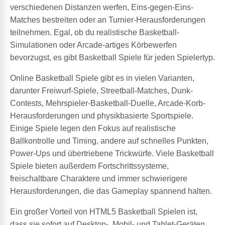
verschiedenen Distanzen werfen, Eins-gegen-Eins-
Matches bestreiten oder an Turnier-Herausforderungen
teilnehmen. Egal, ob du realistische Basketball-
Simulationen oder Arcade-artiges Körbewerfen
bevorzugst, es gibt Basketball Spiele für jeden Spielertyp.
Online Basketball Spiele gibt es in vielen Varianten,
darunter Freiwurf-Spiele, Streetball-Matches, Dunk-
Contests, Mehrspieler-Basketball-Duelle, Arcade-Korb-
Herausforderungen und physikbasierte Sportspiele.
Einige Spiele legen den Fokus auf realistische
Ballkontrolle und Timing, andere auf schnelles Punkten,
Power-Ups und übertriebene Trickwürfe. Viele Basketball
Spiele bieten außerdem Fortschrittssysteme,
freischaltbare Charaktere und immer schwierigere
Herausforderungen, die das Gameplay spannend halten.
Ein großer Vorteil von HTML5 Basketball Spielen ist,
dass sie sofort auf Desktop-, Mobil- und Tablet-Geräten