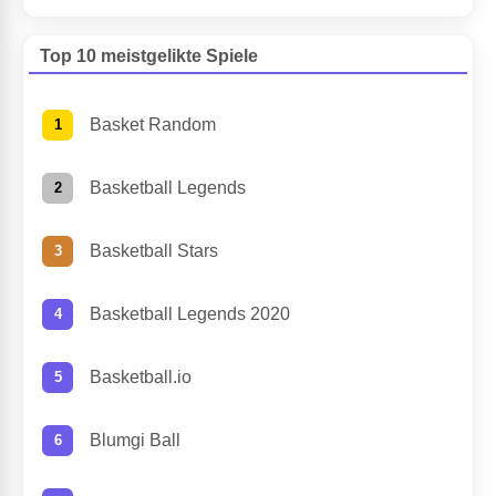
Top 10 meistgelikte Spiele
Basket Random
Basketball Legends
Basketball Stars
Basketball Legends 2020
Basketball.io
Blumgi Ball