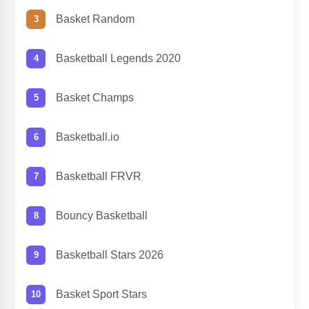
Basket Random
Basketball Legends 2020
Basket Champs
Basketball.io
Basketball FRVR
Bouncy Basketball
Basketball Stars 2026
Basket Sport Stars