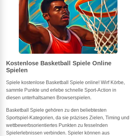
Kostenlose Basketball Spiele Online
Spielen
Spiele kostenlose Basketball Spiele online! Wirf Körbe,
sammle Punkte und erlebe schnelle Sport-Action in
diesen unterhaltsamen Browserspielen.
Basketball Spiele gehören zu den beliebtesten
Sportspiel-Kategorien, da sie präzises Zielen, Timing und
wettbewerbsorientiertes Punkten zu fesselnden
Spielerlebnissen verbinden. Spieler können aus