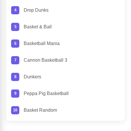
Drop Dunks
Basket & Ball
Basketball Mania
Cannon Basketball 3
Dunkers
Peppa Pig Basketball
Basket Random