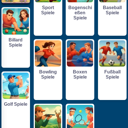
Sport
Bogenschi
Baseball
Spiele
eßen
Spiele
Spiele
Billard
Spiele
Bowling
Boxen
Fußball
Spiele
Spiele
Spiele
Golf Spiele