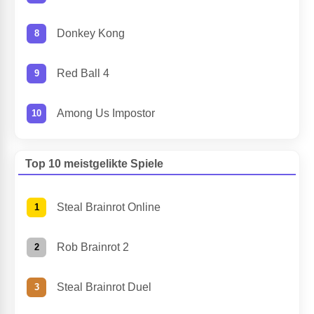
Donkey Kong
Red Ball 4
Among Us Impostor
Top 10 meistgelikte Spiele
Steal Brainrot Online
Rob Brainrot 2
Steal Brainrot Duel