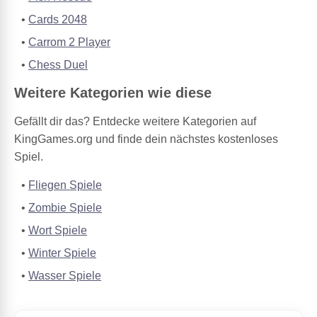
Cards 2048
Carrom 2 Player
Chess Duel
Weitere Kategorien wie diese
Gefällt dir das? Entdecke weitere Kategorien auf
KingGames.org und finde dein nächstes kostenloses
Spiel.
Fliegen Spiele
Zombie Spiele
Wort Spiele
Winter Spiele
Wasser Spiele