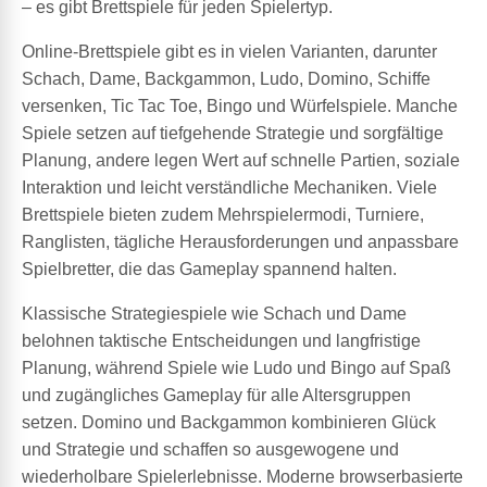
– es gibt Brettspiele für jeden Spielertyp.
Online-Brettspiele gibt es in vielen Varianten, darunter
Schach, Dame, Backgammon, Ludo, Domino, Schiffe
versenken, Tic Tac Toe, Bingo und Würfelspiele. Manche
Spiele setzen auf tiefgehende Strategie und sorgfältige
Planung, andere legen Wert auf schnelle Partien, soziale
Interaktion und leicht verständliche Mechaniken. Viele
Brettspiele bieten zudem Mehrspielermodi, Turniere,
Ranglisten, tägliche Herausforderungen und anpassbare
Spielbretter, die das Gameplay spannend halten.
Klassische Strategiespiele wie Schach und Dame
belohnen taktische Entscheidungen und langfristige
Planung, während Spiele wie Ludo und Bingo auf Spaß
und zugängliches Gameplay für alle Altersgruppen
setzen. Domino und Backgammon kombinieren Glück
und Strategie und schaffen so ausgewogene und
wiederholbare Spielerlebnisse. Moderne browserbasierte