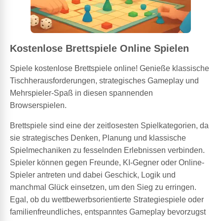
Kostenlose Brettspiele Online Spielen
Spiele kostenlose Brettspiele online! Genieße klassische
Tischherausforderungen, strategisches Gameplay und
Mehrspieler-Spaß in diesen spannenden
Browserspielen.
Brettspiele sind eine der zeitlosesten Spielkategorien, da
sie strategisches Denken, Planung und klassische
Spielmechaniken zu fesselnden Erlebnissen verbinden.
Spieler können gegen Freunde, KI-Gegner oder Online-
Spieler antreten und dabei Geschick, Logik und
manchmal Glück einsetzen, um den Sieg zu erringen.
Egal, ob du wettbewerbsorientierte Strategiespiele oder
familienfreundliches, entspanntes Gameplay bevorzugst