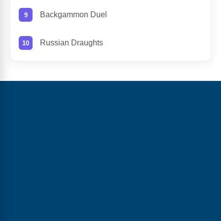
Backgammon Duel
Russian Draughts