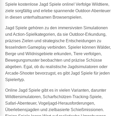
Spiele kostenlose Jagd Spiele online! Verfolge Wildtiere,
ziele sorgfältig und erlebe spannende Outdoor-Abenteuer
in diesen unterhaltsamen Browserspielen.
Jagd Spiele gehören zu den immersivsten Simulationen
und Action-Spielkategorien, da sie Outdoor-Erkundung,
präzises Zielen und strategische Entscheidungen zu
fesselndem Gameplay verbinden. Spieler können Wälder,
Berge und Wildnisgebiete erkunden, Tiere verfolgen,
Bewegungsmuster beobachten und präzise Schüsse
abgeben. Egal, ob du realistische Jagdsimulatoren oder
Arcade-Shooter bevorzugst, es gibt Jagd Spiele für jeden
Spielertyp.
Online Jagd Spiele gibt es in vielen Varianten, darunter
Wildtiersimulatoren, Scharfschützen-Tracking-Spiele,
Safari-Abenteuer, Vogeljagd-Herausforderungen,
Überlebensjagden und zielbasierte Schießmissionen.