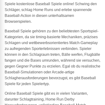
Spiele kostenlose Baseball Spiele online! Schwing den
Schläger, schlag Home Runs und erlebe spannende
Baseball-Action in diesen unterhaltsamen
Browserspielen.
Baseball Spiele gehören zu den beliebtesten Sportspiel-
Kategorien, da sie timing-basierte Mechaniken, präzises
Schlagen und wettbewerbsorientiertes Match-Gameplay
zu aufregenden Sporterlebnissen verbinden. Spieler
können in den Schlagraum treten, Bälle werfen, Flugbälle
fangen und die Bases umrunden, während sie versuchen,
gegen Gegner Punkte zu erzielen. Egal ob du realistische
Baseball-Simulationen oder Arcade-artige
Schlagherausforderungen bevorzugst, es gibt Baseball
Spiele für jeden Spielertyp.
Online Baseball Spiele gibt es in vielen Varianten,
darunter Schlagtraining, Home Run Derby