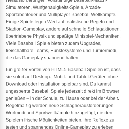
Herausforderungen, vollständige Baseball-Match-
Simulatoren, Wurfgenauigkeits-Spiele, Arcade-
Sportabenteuer und Multiplayer-Baseball-Wettkämpfe.
Einige Spiele legen Wert auf realistische Regeln und
Stadion-Gameplay, andere auf schnelle Schlagaktionen,
übertriebene Physik und spaßige Minispiel-Mechaniken.
Viele Baseball Spiele bieten zudem Upgrades,
freischaltbare Teams, Punktesysteme und Turniermodi,
die das Gameplay spannend halten.
Ein großer Vorteil von HTML5 Baseball Spielen ist, dass
sie sofort auf Desktop-, Mobil- und Tablet-Geräten ohne
Download oder Installation spielbar sind. Du kannst
ungesperrte Baseball Spiele jederzeit direkt im Browser
genießen – in der Schule, zu Hause oder bei der Arbeit.
Regelmäßig werden neue Schlagherausforderungen,
Wurfmodi und Sportwettkämpfe hinzugefügt, die den
Spielern frische Möglichkeiten bieten, ihre Reflexe zu
testen und spannendes Online-Gameplay zu erleben.