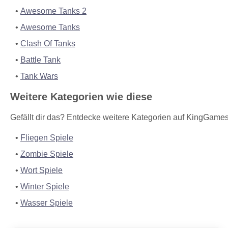
Awesome Tanks 2
Awesome Tanks
Clash Of Tanks
Battle Tank
Tank Wars
Weitere Kategorien wie diese
Gefällt dir das? Entdecke weitere Kategorien auf KingGames
Fliegen Spiele
Zombie Spiele
Wort Spiele
Winter Spiele
Wasser Spiele