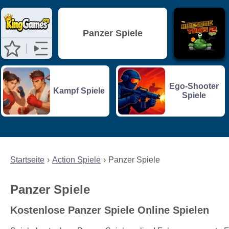
Panzer Spiele
Ego-Shooter
Kampf Spiele
Spiele
Startseite
Action Spiele
Panzer Spiele
Panzer Spiele
Kostenlose Panzer Spiele Online Spielen