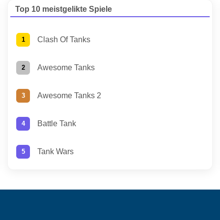
Top 10 meistgelikte Spiele
Clash Of Tanks
Awesome Tanks
Awesome Tanks 2
Battle Tank
Tank Wars