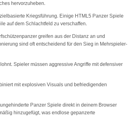
atches hervorzuheben.
zielbasierte Kriegsführung. Einige HTML5 Panzer Spiele
le auf dem Schlachtfeld zu verschaffen.
arfschützenpanzer greifen aus der Distanz an und
nierung sind oft entscheidend für den Sieg in Mehrspieler-
ohnt. Spieler müssen aggressive Angriffe mit defensiver
biniert mit explosiven Visuals und befriedigenden
t ungehinderte Panzer Spiele direkt in deinem Browser
lmäßig hinzugefügt, was endlose gepanzerte