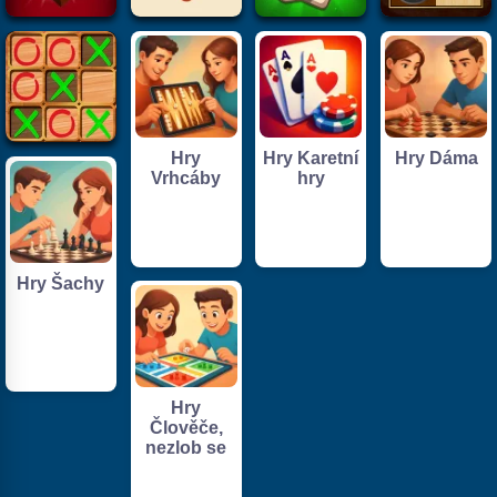
Hry
Hry Karetní
Hry Dáma
Vrhcáby
hry
Hry Šachy
Hry
Člověče,
nezlob se