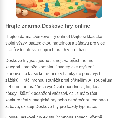
Hrajte zdarma Deskové hry online
Hrajte zdarma Deskové hry online! Užijte si klasické
stolní výzvy, strategickou hratelnost a zábavu pro více
hráčů v těchto vzrušujících hrách v prohlížeči.
Deskové hry jsou jednou z nejtrvalejších herních
kategorií, protože kombinují strategické myšlení,
plánování a klasické herní mechaniky do poutavých
zážitků. Hráči mohou soutěžit proti přátelům, AI soupeřům
nebo online hráčům a využívat dovednosti, logiku a
někdy i štěstí k dosažení vítězství. Ať už máte rádi
konkurenční strategické hry nebo nenáročnou rodinnou
zábavu, existují Deskové hry pro každý typ hráče.
Online Deskové hry existují v mnoha stylech, včetně