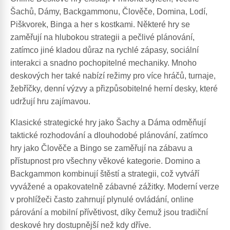
Šachů, Dámy, Backgammonu, Člověče, Domina, Lodí,
Piškvorek, Binga a her s kostkami. Některé hry se
zaměřují na hlubokou strategii a pečlivé plánování,
zatímco jiné kladou důraz na rychlé zápasy, sociální
interakci a snadno pochopitelné mechaniky. Mnoho
deskových her také nabízí režimy pro více hráčů, turnaje,
žebříčky, denní výzvy a přizpůsobitelné herní desky, které
udržují hru zajímavou.
Klasické strategické hry jako Šachy a Dáma odměňují
taktické rozhodování a dlouhodobé plánování, zatímco
hry jako Člověče a Bingo se zaměřují na zábavu a
přístupnost pro všechny věkové kategorie. Domino a
Backgammon kombinují štěstí a strategii, což vytváří
vyvážené a opakovatelně zábavné zážitky. Moderní verze
v prohlížeči často zahrnují plynulé ovládání, online
párování a mobilní přívětivost, díky čemuž jsou tradiční
deskové hry dostupnější než kdy dříve.